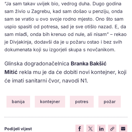
“Ja sam takav uvijek bio, vedrog duha. Dugo godina
sam živio u Zagrebu, kad sam došao u penziju, onda
sam se vratio u ovo svoje rodno mjesto. Ono što sam
uspio spasiti od potresa, sad je sve otišlo nazad. E, da
sam mlađi, onda bih krenuo od nule, ali nisam” – rekao
je Divjakinja, dodavši da je u požaru ostao i bez svih
dokumenata koji su izgorjeli skupa s novčanikom.
Glinska dogradonačelnica
Branka Bakšić
Mitić
rekla mu je da će dobiti novi kontejner, koji
će imati sanitarni čvor, navodi N1.
banija
kontejner
potres
požar
Podijeli vijest