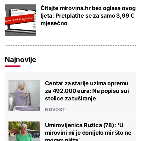
Čitajte mirovina.hr bez oglasa ovog
ljeta: Pretplatite se za samo 3,99 €
mjesečno
Najnovije
Centar za starije uzima opremu
za 492.000 eura: Na popisu su i
stolice za tuširanje
NOVOSTI
Umirovljenica Ružica (78): 'U
mirovini mi je donijelo mir što ne
moram ništa'