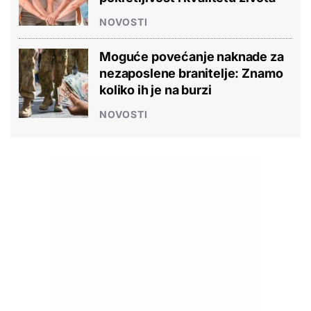
NOVOSTI
Moguće povećanje naknade za
nezaposlene branitelje: Znamo
koliko ih je na burzi
NOVOSTI