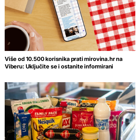
Više od 10.500 korisnika prati mirovina.hr na
Viberu: Uključite se i ostanite informirani