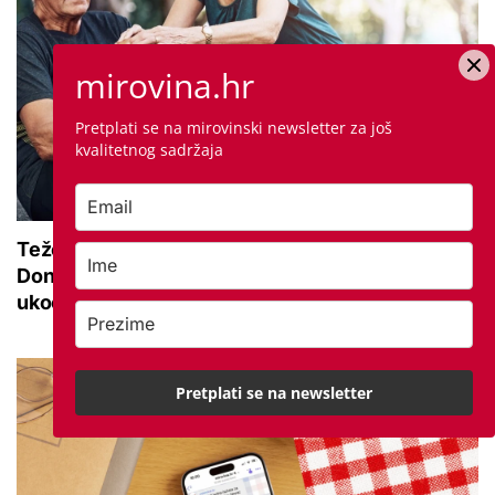
mirovina.hr
Pretplati se na mirovinski newsletter za još
kvalitetnog sadržaja
Teže se krećete zbog bolnih zglobova?
Donosimo savjete za lakši pokret i ublažavanje
ukočenosti
Pretplati se na newsletter