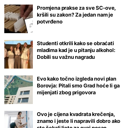
Promjena prakse za sve SC-ove,
kršili su zakon? Za jedan nam je
potvrđeno
Studenti otkrili kako se obraćati
mladima kad je u pitanju alkohol:
Dobili su važnu nagradu
Evo kako točno izgleda novi plan
Borovja: Pitali smo Grad hoće li ga
mijenjati zbog prigovora
Ovo je cijena kvadrata krečenja,
znamo i jeste li napravili dobro ako
ste čekali ljeto za ovaj posao