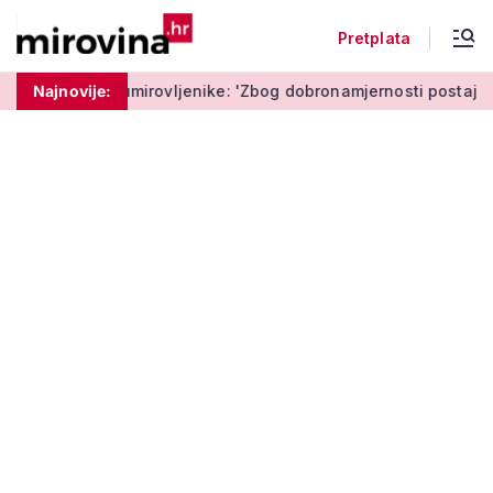
Pretplata
mirovljenike: 'Zbog dobronamjernosti postaju meta prijevare'
Najnovije: