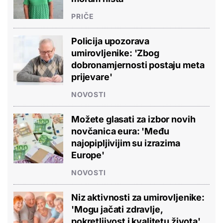
PRIČE
Policija upozorava
umirovljenike: 'Zbog
dobronamjernosti postaju meta
prijevare'
NOVOSTI
Možete glasati za izbor novih
novčanica eura: 'Među
najopipljivijim su izrazima
Europe'
NOVOSTI
Niz aktivnosti za umirovljenike:
'Mogu jačati zdravlje,
pokretljivost i kvalitetu života'