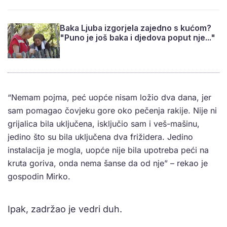
Baka Ljuba izgorjela zajedno s kućom?
"Puno je još baka i djedova poput nje..."
“Nemam pojma, peć uopće nisam ložio dva dana, jer
sam pomagao čovjeku gore oko pečenja rakije. Nije ni
grijalica bila uključena, isključio sam i veš-mašinu,
jedino što su bila uključena dva frižidera. Jedino
instalacija je mogla, uopće nije bila upotreba peći na
kruta goriva, onda nema šanse da od nje” – rekao je
gospodin Mirko.
Ipak, zadržao je vedri duh.