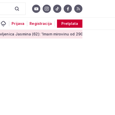
Prijava
Registracija
Pretplata
mina (62): 'Imam mirovinu od 290 eura, a dobijem i socijalnu p