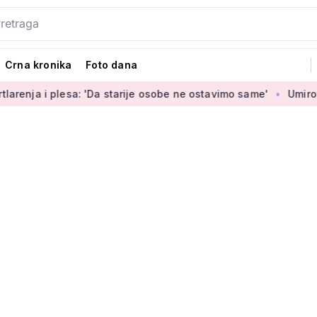
Crna kronika
Foto dana
lesa: 'Da starije osobe ne ostavimo same'
Umirovljenica Jas