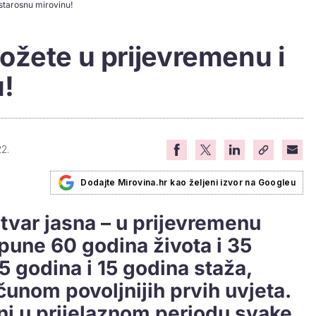
starosnu mirovinu!
ožete u prijevremenu i
u!
2.
Dodajte Mirovina.hr kao željeni izvor na Googleu
tvar jasna – u prijevremenu
une 60 godina života i 35
5 godina i 15 godina staža,
unom povoljnijih prvih uvjeta.
ni u prijelaznom periodu svake