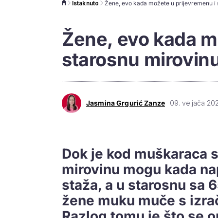
Istaknuto
Žene, evo kada možete u prijevremenu i 
Žene, evo kada m
starosnu mirovin
Jasmina Grgurić Zanze
09. veljača 202
Dok je kod muškaraca s
mirovinu mogu kada nap
staža, a u starosnu sa 6
žene muku muče s izrač
Razlog tomu je što se o