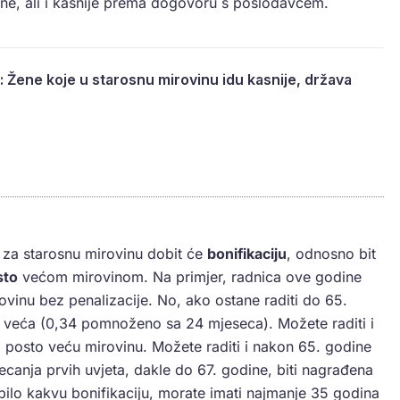
ine, ali i kasnije prema dogovoru s poslodavcem.
 Žene koje u starosnu mirovinu idu kasnije, država
a za starosnu mirovinu dobit će
bonifikaciju
, odnosno bit
sto
većom mirovinom. Na primjer, radnica ove godine
ovinu bez penalizacije. No, ako ostane raditi do 65.
to veća (0,34 pomnoženo sa 24 mjeseca). Možete raditi i
 posto veću mirovinu. Možete raditi i nakon 65. godine
ecanja prvih uvjeta, dakle do 67. godine, biti nagrađena
bilo kakvu bonifikaciju, morate imati najmanje 35 godina