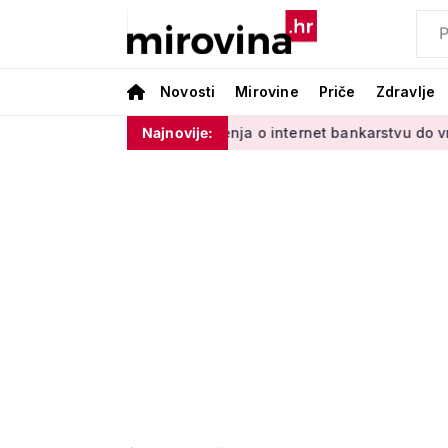
Novosti
Mirovine
Priče
Zdravlje
Vladinim'
Od učenja o internet bankarstvu do vrtlarenja i p
Najnovije: