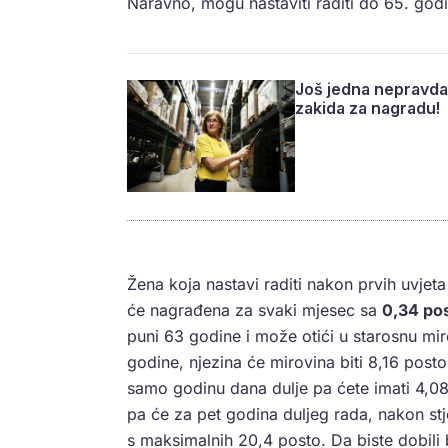
Naravno, mogu nastaviti raditi do 65. god
Još jedna nepravda:
zakida za nagradu!
Žena koja nastavi raditi nakon prvih uvjet
će nagrađena za svaki mjesec sa
0,34 po
puni 63 godine i može otići u starosnu mir
godine, njezina će mirovina biti 8,16 pos
samo godinu dana dulje pa ćete imati 4,08
pa će za pet godina duljeg rada, nakon stj
s maksimalnih 20,4 posto. Da biste dobili 