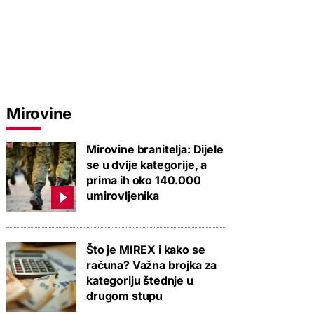
Mirovine
Mirovine branitelja: Dijele
se u dvije kategorije, a
prima ih oko 140.000
umirovljenika
Što je MIREX i kako se
računa? Važna brojka za
kategoriju štednje u
drugom stupu