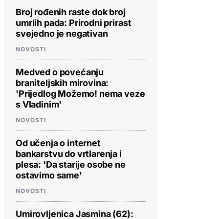
Broj rođenih raste dok broj
umrlih pada: Prirodni prirast
svejedno je negativan
NOVOSTI
Medved o povećanju
braniteljskih mirovina:
'Prijedlog Možemo! nema veze
s Vladinim'
NOVOSTI
Od učenja o internet
bankarstvu do vrtlarenja i
plesa: 'Da starije osobe ne
ostavimo same'
NOVOSTI
Umirovljenica Jasmina (62):