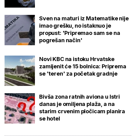
Sven na maturi iz Matematike nije
imao grešku, no istaknuo je
propust: 'Pripremao sam se na
pogrešan način'
Novi KBC na istoku Hrvatske
zamijenit će 15 bolnica: Priprema
se 'teren' za početak gradnje
Bivša zona ratnih aviona u Istri
danas je omiljena plaža, a na
starim crvenim pločicam planira
se hotel