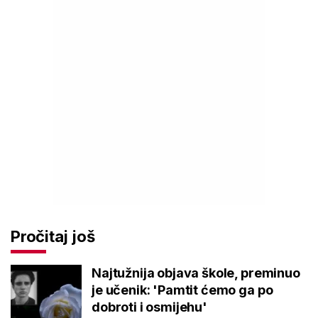
Pročitaj još
Najtužnija objava škole, preminuo
je učenik: 'Pamtit ćemo ga po
dobroti i osmijehu'