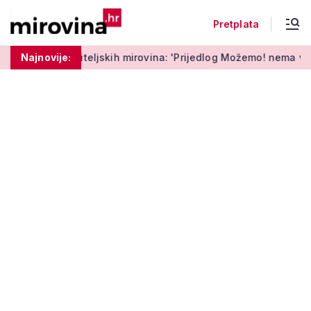
Pretplata
ljskih mirovina: 'Prijedlog Možemo! nema veze s Vladinim'
Najnovije: