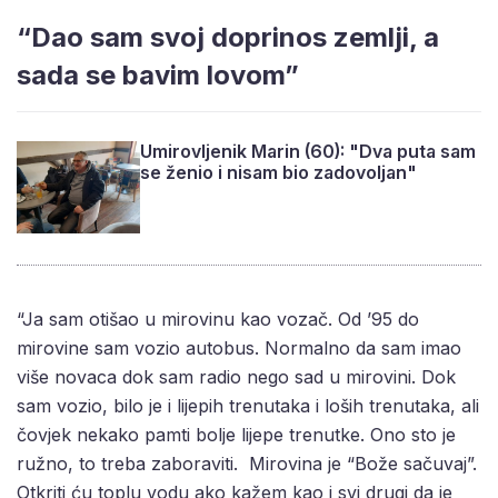
“Dao sam svoj doprinos zemlji, a
sada se bavim lovom”
Umirovljenik Marin (60): "Dva puta sam
se ženio i nisam bio zadovoljan"
“Ja sam otišao u mirovinu kao vozač. Od ’95 do
mirovine sam vozio autobus. Normalno da sam imao
više novaca dok sam radio nego sad u mirovini. Dok
sam vozio, bilo je i lijepih trenutaka i loših trenutaka, ali
čovjek nekako pamti bolje lijepe trenutke. Ono sto je
ružno, to treba zaboraviti. Mirovina je “Bože sačuvaj”.
Otkriti ću toplu vodu ako kažem kao i svi drugi da je