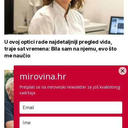
U ovoj optici rade najdetaljniji pregled vida,
traje sat vremena: Bila sam na njemu, evo što
me naučio
mirovina.hr
Pretplati se na mirovinski newsletter za još kvalitetnog
sadržaja