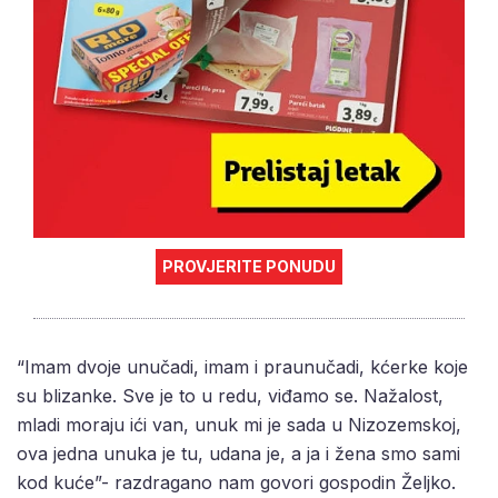
PROVJERITE PONUDU
“Imam dvoje unučadi, imam i praunučadi, kćerke koje
su blizanke. Sve je to u redu, viđamo se. Nažalost,
mladi moraju ići van, unuk mi je sada u Nizozemskoj,
ova jedna unuka je tu, udana je, a ja i žena smo sami
kod kuće”- razdragano nam govori gospodin Željko.