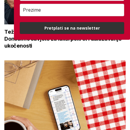
Pretplati se na newsletter
Teže se krećete zbog bolnih zglobova?
Donosimo savjete za lakši pokret i ublažavanje
ukočenosti