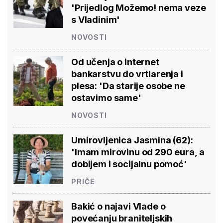
'Prijedlog Možemo! nema veze
s Vladinim'
NOVOSTI
Od učenja o internet
bankarstvu do vrtlarenja i
plesa: 'Da starije osobe ne
ostavimo same'
NOVOSTI
Umirovljenica Jasmina (62):
'Imam mirovinu od 290 eura, a
dobijem i socijalnu pomoć'
PRIČE
Bakić o najavi Vlade o
povećanju braniteljskih