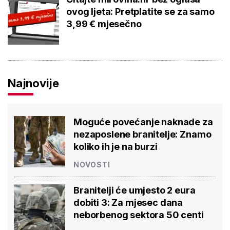
ovog ljeta: Pretplatite se za samo
3,99 € mjesečno
Najnovije
Moguće povećanje naknade za
nezaposlene branitelje: Znamo
koliko ih je na burzi
NOVOSTI
Branitelji će umjesto 2 eura
dobiti 3: Za mjesec dana
neborbenog sektora 50 centi