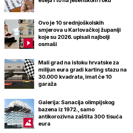
eseja i to na jesenskom roku
Ovo je 10 srednjoškolskih
smjerova u Karlovačkoj županiji
koje su 2026. upisali najbolji
osmaši
Mali grad na istoku hrvatske za
milijun eura gradi karting stazu na
30.000 kvadrata, imat će 10
garaža
Galerija: Sanacija olimpijskog
bazena iz 1972., samo
antikorozivna zaštita 300 tisuća
eura