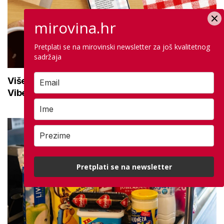
mirovina.hr
Pretplati se na mirovinski newsletter za još kvalitetnog
sadržaja
Više od 10.500 korisnika prati mirovina.hr na
Viberu: Uključite se i ostanite informirani
Pretplati se na newsletter