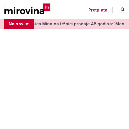
Pretplata
ica Mina na tržnici prodaje 45 godina: 'Meni je ovo zabava i te
Najnovije: