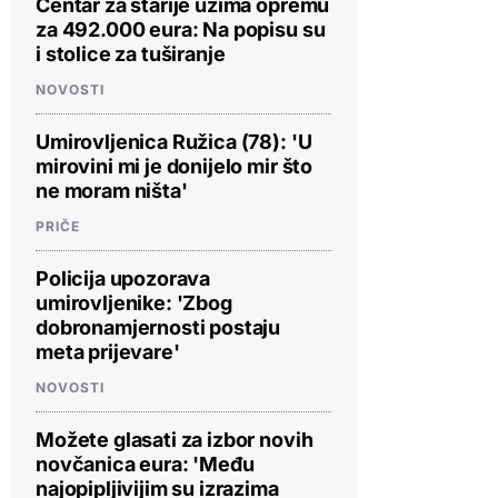
Centar za starije uzima opremu
za 492.000 eura: Na popisu su
i stolice za tuširanje
NOVOSTI
Umirovljenica Ružica (78): 'U
mirovini mi je donijelo mir što
ne moram ništa'
PRIČE
Policija upozorava
umirovljenike: 'Zbog
dobronamjernosti postaju
meta prijevare'
NOVOSTI
Možete glasati za izbor novih
novčanica eura: 'Među
najopipljivijim su izrazima