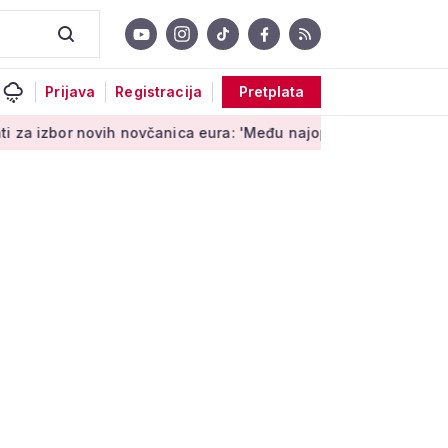
Prijava
Registracija
Pretplata
ih novčanica eura: 'Među najopipljivijim su izrazima Europe'