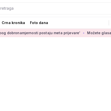
Crna kronika
Foto dana
ernosti postaju meta prijevare'
Možete glasati za izbor nov