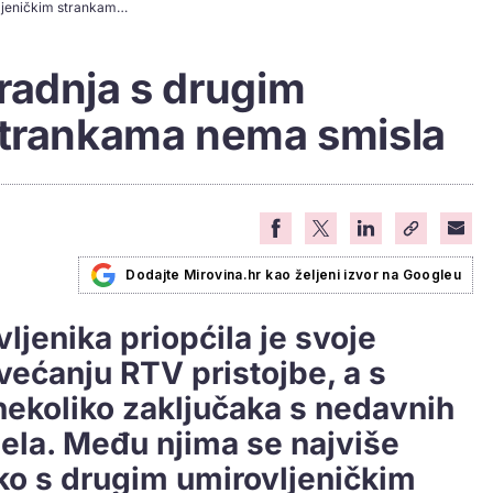
HSU prelomio: Suradnja s drugim umirovljeničkim strankama nema smisla
radnja s drugim
strankama nema smisla
Dodajte Mirovina.hr kao željeni izvor na Googleu
ljenika priopćila je svoje
ećanju RTV pristojbe, a s
 nekoliko zaključaka s nedavnih
jela. Među njima se najviše
ako s drugim umirovljeničkim