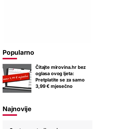
Popularno
Čitajte mirovina.hr bez
oglasa ovog ljeta:
Pretplatite se za samo
3,99 € mjesečno
Najnovije