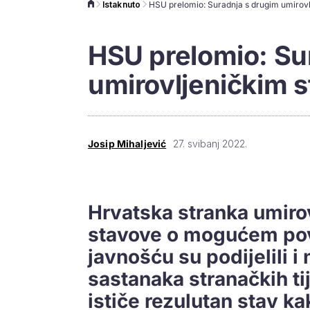
Istaknuto
HSU prelomio: Su
umirovljeničkim 
Josip Mihaljević
27. svibanj 2022.
Hrvatska stranka umirov
stavove o mogućem pov
javnošću su podijelili i
sastanaka stranačkih ti
ističe rezulutan stav k