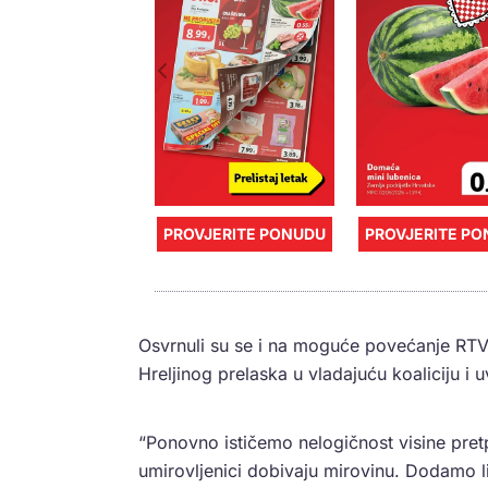
PROVJERITE PONUDU
PROVJERITE P
Osvrnuli su se i na moguće povećanje RTV 
Hreljinog prelaska u vladajuću koaliciju i 
“Ponovno ističemo nelogičnost visine pret
umirovljenici dobivaju mirovinu. Dodamo l