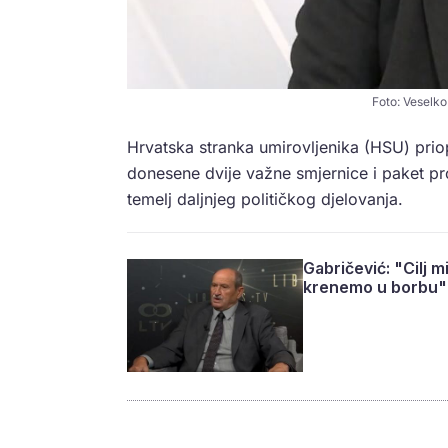
Foto: Veselko
Hrvatska stranka umirovljenika (HSU) priop
donesene dvije važne smjernice i paket pr
temelj daljnjeg političkog djelovanja.
Gabričević: "Cilj m
krenemo u borbu"