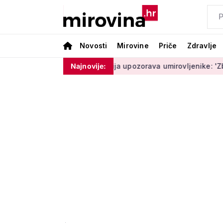
Novosti
Mirovine
Priče
Zdravlje
am ništa'
Policija upozorava umirovljenike: 'Zbog dobronamj
Najnovije: