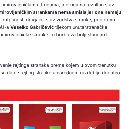
s umirovljeničkim udrugama, a druga na rezultan stav
umirovljeničkim strankama nema smisla jer one nemaju
u potpunosti drugačiji stav vodstva stranke, pogotovo
HSU-a
Veselko Gabričević
tijekom unutarstranačke
umirovljeničke stranke i u borbu za bolji standard
ivanje rejtinga stranaka prema kojem u ovom trenutku
i su da će rejting stranke u narednom razdoblju dodatno