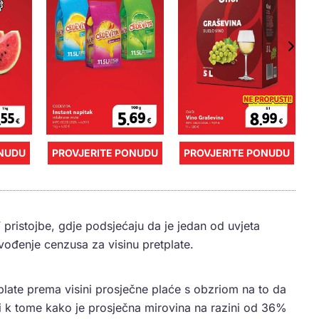
ONUDU
PROVJERITE PONUDU
PROVJERITE PONUDU
pristojbe, gdje podsjećaju da je jedan od uvjeta
uvođenje cenzusa za visinu pretplate.
plate prema visini prosječne plaće s obzriom na to da
i k tome kako je prosječna mirovina na razini od 36%