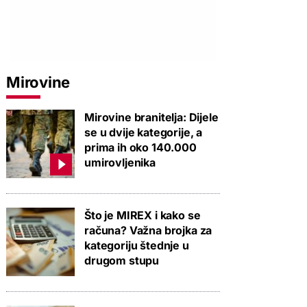
Mirovine
Mirovine branitelja: Dijele
se u dvije kategorije, a
prima ih oko 140.000
umirovljenika
Što je MIREX i kako se
računa? Važna brojka za
kategoriju štednje u
drugom stupu