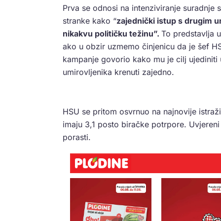
Prva se odnosi na intenziviranje suradnje 
stranke kako “
zajednički istup s drugim 
nikakvu
političku težinu”.
To predstavlja 
ako u obzir uzmemo činjenicu da je šef 
kampanje govorio kako mu je cilj ujediniti 
umirovljenika krenuti zajedno.
HSU se pritom osvrnuo na najnovije istraž
imaju 3,1 posto biračke potrpore. Uvjeren
porasti.