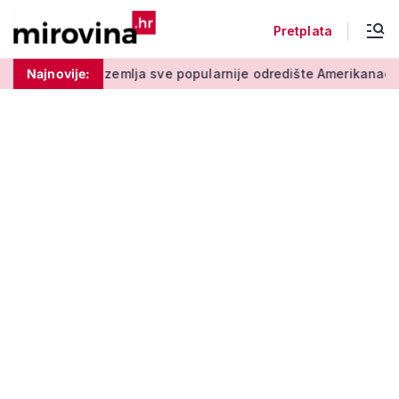
Pretplata
emlja sve popularnije odredište Amerikanaca u mirovini: Pruža 
Najnovije: