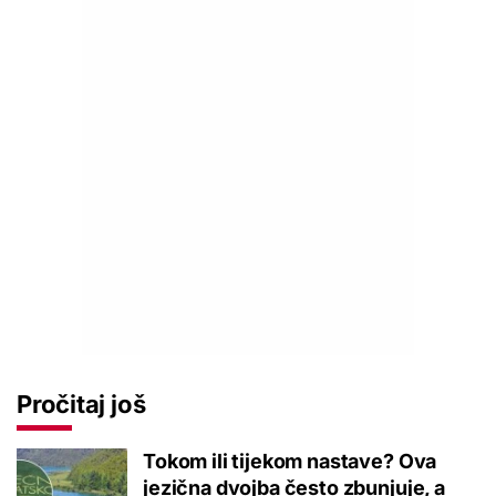
Pročitaj još
Tokom ili tijekom nastave? Ova
jezična dvojba često zbunjuje, a