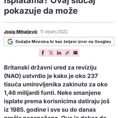
isplatama? Ovaj slučaj
pokazuje da može
Josip Mihaljević
11. srpanj 2022.
Dodajte Mirovina.hr kao željeni izvor na Googleu
Britanski državni ured za reviziju
(NAO) ustvrdio je kako je oko 237
tisuća umirovljenika zakinuto za oko
1,46 milijardi funti. Neke smanjene
isplate prema korisnicima datiraju još
iz 1985. godine i sve su do danas
prošle nezapaženo. Ovo je dokaz da