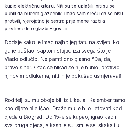
kupio električnu gitaru. Niti su se uplašili, niti su se
bunili da budem glazbenik. Imao sam sreću da se nisu
protivili, vjerojatno je sestra prije mene razbila
predrasude o glazbi – govori.
Dodaje kako je imao najboljeg tatu na svijetu koji
ga je puštao, šaptom stajao iza svega što je
Vlado odlučio. Ne pamti ono glasno “Da, da,
bravo sine”. Otac se nikad se nije bunio, protivio
njihovim odlukama, niti ih je pokušao usmjeravati.
Roditelji su mu oboje bili iz Like, ali Kalember tamo
kao dijete nije išao. Draže mu je bilo ljetovati kod
djeda u Biograd. Do 15-e se kupao, igrao kao i
sva druga djeca, a kasnije su, smije se, skakali u