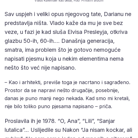
Vlado Kalember kao beba, Foto: Privatni album
Sav uspjeh i veliki opus njegovog tate, Darianu ne
predstavlja ništa. Vlado kaže da mu je sve bez
veze, u fazi je kad sluša Elvisa Presleyja, otkriva
glazbu 50-ih, 60-ih…. Današnja generacija,
smatra, ima problem što je gotovo nemoguće
napisati pjesmu koja u nekim elementima nema
nešto što već nije napisano.
– Kao i arhitekti, previše toga je nacrtano i sagrađeno.
Prostor da se napravi nešto drugačije, posebnije,
danas je puno manji nego nekada. Kad smo mi kretali,
nije bilo toliko puno pjesama napisano – priča.
Proslavila ih je 1978. “O, Ana”, “Lili”, “Sanjar
lutalica”… Uslijedile su Nakon “Ja nisam kockar, ali