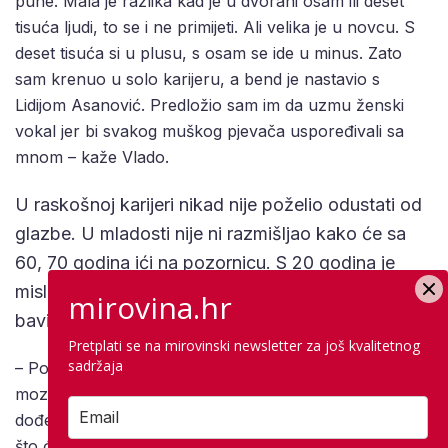
pune. Mala je razlika kad je u dvorani osam ili deset
tisuća ljudi, to se i ne primijeti. Ali velika je u novcu. S
deset tisuća si u plusu, s osam se ide u minus. Zato
sam krenuo u solo karijeru, a bend je nastavio s
Lidijom Asanović. Predložio sam im da uzmu ženski
vokal jer bi svakog muškog pjevača uspoređivali sa
mnom – kaže Vlado.
U raskošnoj karijeri nikad nije poželio odustati od
glazbe. U mladosti nije ni razmišljao kako će sa
60, 70 godina ići na pozornicu. S 20 godina je
mislio da nakon 50-e nema života, i da će se
mirovina.hr
baviti tko zna čime. Ispalo je drugačije.
Pretplati se na mirovinski newsletter za još kvalitetnog
sadržaja
– Pokojni Rajko Dujmić rekao je “Tebe tvoj vlastiti
mozak zabavlja”. Stalno imam konstrukcije u glavi, ne
dođem nikad u fazu besperspektivnosti, razmišljanja
što ću dalje… držim se one Pađenove da Stonese