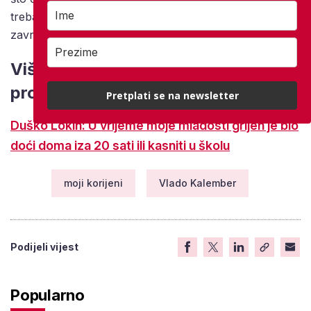
treba jako podržavati jer dok oni sviraju možemo i mi –
završava.
Više iz serijala Moji korijeni možete
pročitati u nastavku:
Pretplati se na newsletter
Duško Lokin: U vrijeme moje mladosti grijeh je bio
doći doma iza 20 sati ili kasniti u školu
moji korijeni
Vlado Kalember
Podijeli vijest
Popularno