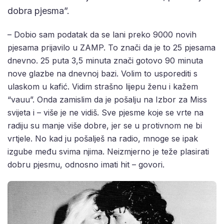
dobra pjesma”.
– Dobio sam podatak da se lani preko 9000 novih
pjesama prijavilo u ZAMP. To znači da je to 25 pjesama
dnevno. 25 puta 3,5 minuta znači gotovo 90 minuta
nove glazbe na dnevnoj bazi. Volim to usporediti s
ulaskom u kafić. Vidim strašno lijepu ženu i kažem
“vauu”. Onda zamislim da je pošalju na Izbor za Miss
svijeta i – više je ne vidiš. Sve pjesme koje se vrte na
radiju su manje više dobre, jer se u protivnom ne bi
vrtjele. No kad ju pošalješ na radio, mnoge se ipak
izgube među svima njima. Neizmjerno je teže plasirati
dobru pjesmu, odnosno imati hit – govori.