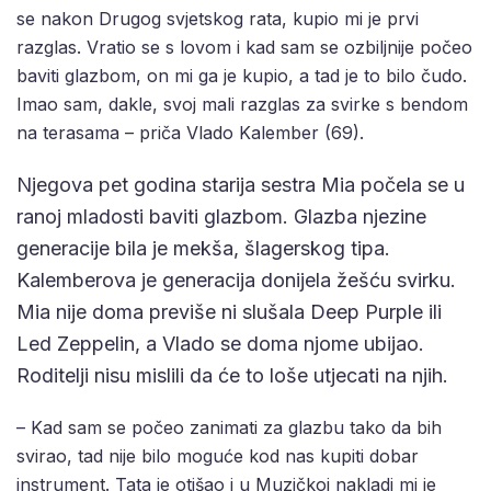
se nakon Drugog svjetskog rata, kupio mi je prvi
razglas. Vratio se s lovom i kad sam se ozbiljnije počeo
baviti glazbom, on mi ga je kupio, a tad je to bilo čudo.
Imao sam, dakle, svoj mali razglas za svirke s bendom
na terasama – priča Vlado Kalember (69).
Njegova pet godina starija sestra Mia počela se u
ranoj mladosti baviti glazbom. Glazba njezine
generacije bila je mekša, šlagerskog tipa.
Kalemberova je generacija donijela žešću svirku.
Mia nije doma previše ni slušala Deep Purple ili
Led Zeppelin, a Vlado se doma njome ubijao.
Roditelji nisu mislili da će to loše utjecati na njih.
– Kad sam se počeo zanimati za glazbu tako da bih
svirao, tad nije bilo moguće kod nas kupiti dobar
instrument. Tata je otišao i u Muzičkoj nakladi mi je