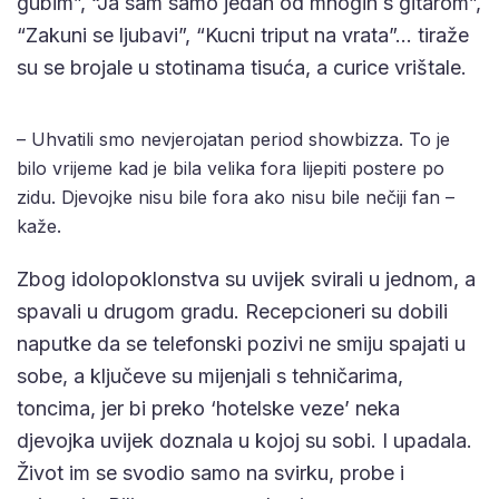
gubim”, “Ja sam samo jedan od mnogih s gitarom”,
“Zakuni se ljubavi”, “Kucni triput na vrata”… tiraže
su se brojale u stotinama tisuća, a curice vrištale.
– Uhvatili smo nevjerojatan period showbizza. To je
bilo vrijeme kad je bila velika fora lijepiti postere po
zidu. Djevojke nisu bile fora ako nisu bile nečiji fan –
kaže.
Zbog idolopoklonstva su uvijek svirali u jednom, a
spavali u drugom gradu. Recepcioneri su dobili
naputke da se telefonski pozivi ne smiju spajati u
sobe, a ključeve su mijenjali s tehničarima,
toncima, jer bi preko ‘hotelske veze’ neka
djevojka uvijek doznala u kojoj su sobi. I upadala.
Život im se svodio samo na svirku, probe i