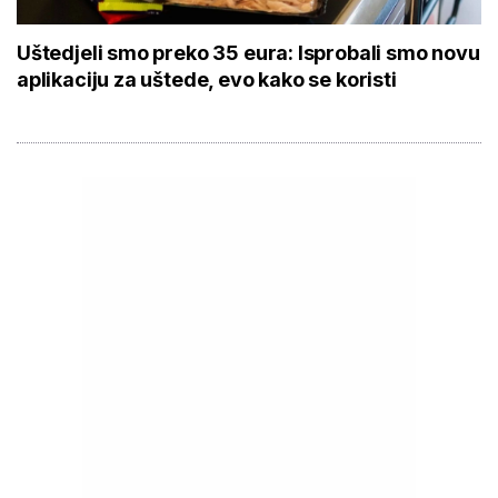
Uštedjeli smo preko 35 eura: Isprobali smo novu
aplikaciju za uštede, evo kako se koristi