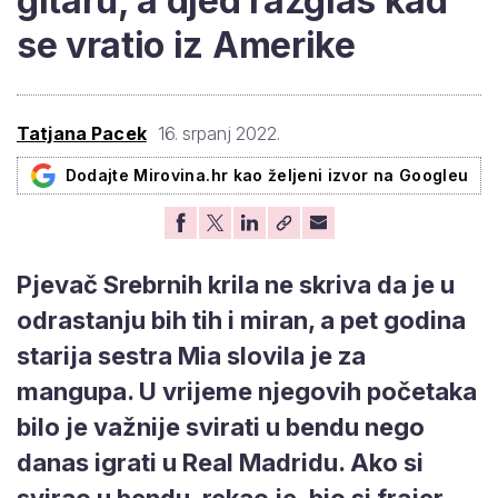
gitaru, a djed razglas kad
se vratio iz Amerike
Tatjana Pacek
16. srpanj 2022.
Dodajte Mirovina.hr kao željeni izvor na Googleu
Pjevač Srebrnih krila ne skriva da je u
odrastanju bih tih i miran, a pet godina
starija sestra Mia slovila je za
mangupa. U vrijeme njegovih početaka
bilo je važnije svirati u bendu nego
danas igrati u Real Madridu. Ako si
svirao u bendu, rekao je, bio si frajer