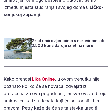
umirovljenika mogu besplatno putovati samo
između mjesta studiranja i svojeg doma u
Ličko-
senjskoj županiji
.
Grad umirovljenicima s mirovinama do
2.500 kuna daruje izlet na more
Kako prenosi
Lika Online
, u ovom trenutku nije
poznato koliko će se novaca izdvajati iz
proračuna za ovu pogodnost, jer sve ovisi o broju
umirovljenika i studenata koji će se koristiti tim
pravom. Petry kaže da će se ta stavka urediti