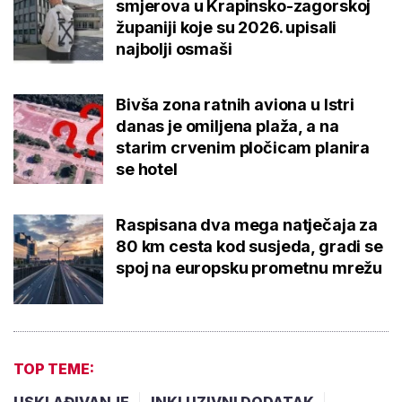
smjerova u Krapinsko-zagorskoj
županiji koje su 2026. upisali
najbolji osmaši
Bivša zona ratnih aviona u Istri
danas je omiljena plaža, a na
starim crvenim pločicam planira
se hotel
Raspisana dva mega natječaja za
80 km cesta kod susjeda, gradi se
spoj na europsku prometnu mrežu
TOP TEME:
USKLAĐIVANJE
INKLUZIVNI DODATAK