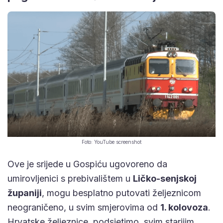
Foto: YouTube screenshot
Ove je srijede u Gospiću ugovoreno da
umirovljenici s prebivalištem u
Ličko-senjskoj
županiji
, mogu besplatno putovati željeznicom
neograničeno, u svim smjerovima od
1. kolovoza
.
Hrvatske željeznice, podsjetimo, svim starijim