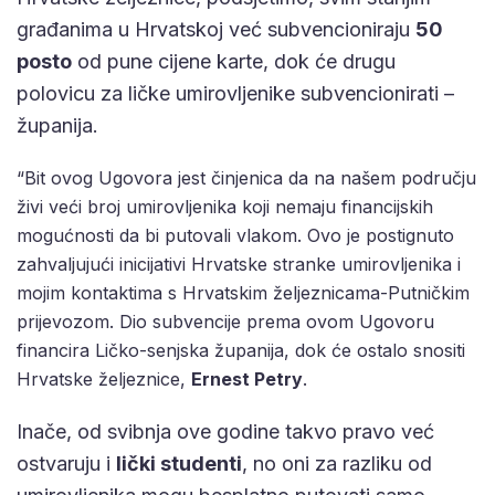
građanima u Hrvatskoj već subvencioniraju
50
posto
od pune cijene karte, dok će drugu
polovicu za ličke umirovljenike subvencionirati –
županija.
“Bit ovog Ugovora jest činjenica da na našem području
živi veći broj umirovljenika koji nemaju financijskih
mogućnosti da bi putovali vlakom. Ovo je postignuto
zahvaljujući inicijativi Hrvatske stranke umirovljenika i
mojim kontaktima s Hrvatskim željeznicama-Putničkim
prijevozom. Dio subvencije prema ovom Ugovoru
financira Ličko-senjska županija, dok će ostalo snositi
Hrvatske željeznice,
Ernest Petry
.
Inače, od svibnja ove godine takvo pravo već
ostvaruju i
lički studenti
, no oni za razliku od