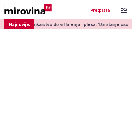
Pretplata
nkarstvu do vrtlarenja i plesa: 'Da starije osobe ne ostavimo s
Najnovije: