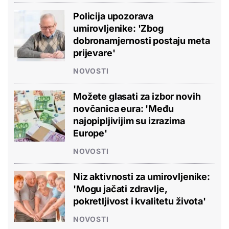
Policija upozorava
umirovljenike: 'Zbog
dobronamjernosti postaju meta
prijevare'
NOVOSTI
Možete glasati za izbor novih
novčanica eura: 'Među
najopipljivijim su izrazima
Europe'
NOVOSTI
Niz aktivnosti za umirovljenike:
'Mogu jačati zdravlje,
pokretljivost i kvalitetu života'
NOVOSTI