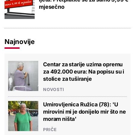
mjesečno
Najnovije
Centar za starije uzima opremu
za 492.000 eura: Na popisu su i
stolice za tuširanje
NOVOSTI
Umirovljenica Ružica (78): 'U
mirovini mi je donijelo mir što ne
moram ništa'
PRIČE