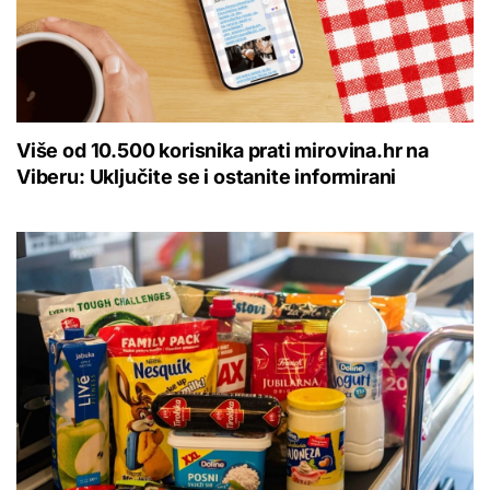
Više od 10.500 korisnika prati mirovina.hr na
Viberu: Uključite se i ostanite informirani