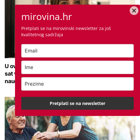
mirovina.hr
Pretplati se na mirovinski newsletter za još
kvalitetnog sadržaja
U ovoj optici rade najdetaljniji pregled vida, traje
sat vremena: Bila sam na njemu, evo što me
naučio
Pretplati se na newsletter