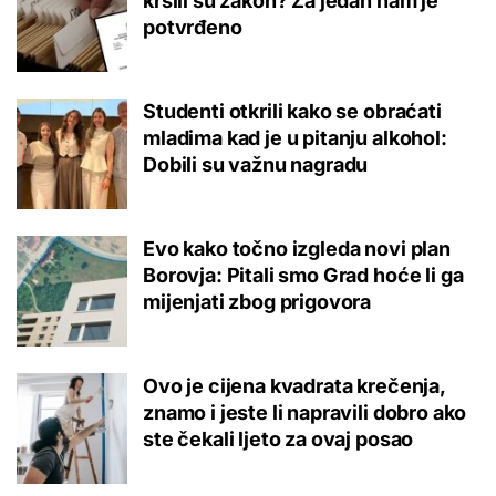
kršili su zakon? Za jedan nam je
potvrđeno
Studenti otkrili kako se obraćati
mladima kad je u pitanju alkohol:
Dobili su važnu nagradu
Evo kako točno izgleda novi plan
Borovja: Pitali smo Grad hoće li ga
mijenjati zbog prigovora
Ovo je cijena kvadrata krečenja,
znamo i jeste li napravili dobro ako
ste čekali ljeto za ovaj posao