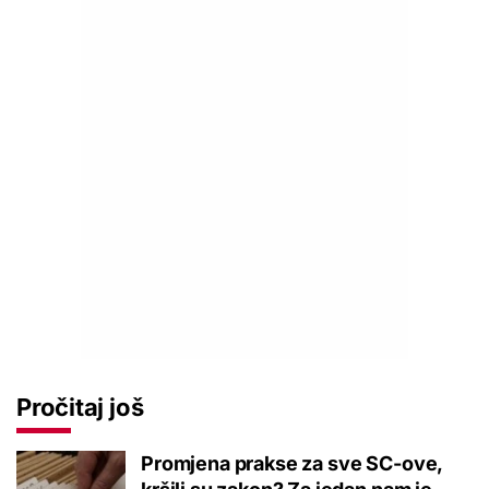
Pročitaj još
Promjena prakse za sve SC-ove,