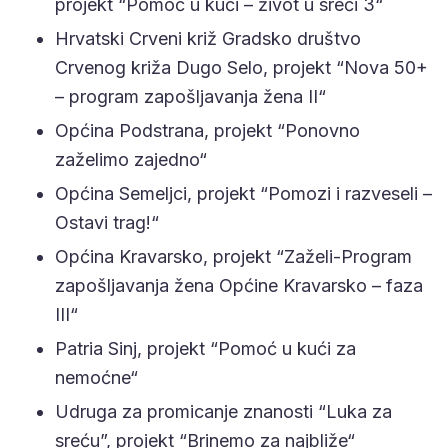
projekt “Pomoć u kući – život u sreći 3“
Hrvatski Crveni križ Gradsko društvo
Crvenog križa Dugo Selo, projekt “Nova 50+
– program zapošljavanja žena II“
Općina Podstrana, projekt “Ponovno
zaželimo zajedno“
Općina Semeljci, projekt “Pomozi i razveseli –
Ostavi trag!“
Općina Kravarsko, projekt “Zaželi-Program
zapošljavanja žena Općine Kravarsko – faza
III“
Patria Sinj, projekt “Pomoć u kući za
nemoćne“
Udruga za promicanje znanosti “Luka za
sreću”, projekt “Brinemo za najbliže“