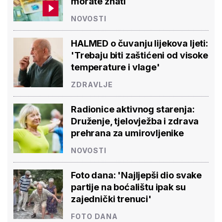
morate znati
NOVOSTI
HALMED o čuvanju lijekova ljeti:
'Trebaju biti zaštićeni od visoke
temperature i vlage'
ZDRAVLJE
Radionice aktivnog starenja:
Druženje, tjelovježba i zdrava
prehrana za umirovljenike
NOVOSTI
Foto dana: 'Najljepši dio svake
partije na boćalištu ipak su
zajednički trenuci'
FOTO DANA