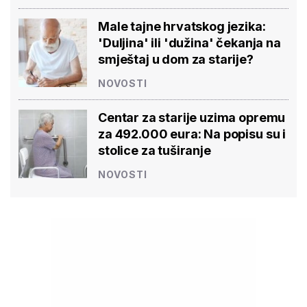
Male tajne hrvatskog jezika:
'Duljina' ili 'dužina' čekanja na
smještaj u dom za starije?
NOVOSTI
Centar za starije uzima opremu
za 492.000 eura: Na popisu su i
stolice za tuširanje
NOVOSTI