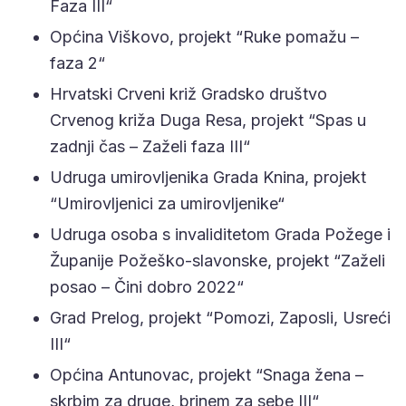
Faza III“
Općina Viškovo, projekt “Ruke pomažu –
faza 2“
Hrvatski Crveni križ Gradsko društvo
Crvenog križa Duga Resa, projekt “Spas u
zadnji čas – Zaželi faza III“
Udruga umirovljenika Grada Knina, projekt
“Umirovljenici za umirovljenike“
Udruga osoba s invaliditetom Grada Požege i
Županije Požeško-slavonske, projekt “Zaželi
posao – Čini dobro 2022“
Grad Prelog, projekt “Pomozi, Zaposli, Usreći
III“
Općina Antunovac, projekt “Snaga žena –
skrbim za druge, brinem za sebe III“