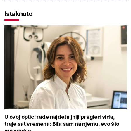
Istaknuto
U ovoj optici rade najdetaljniji pregled vida,
traje sat vremena: Bila sam na njemu, evo što
me naučio