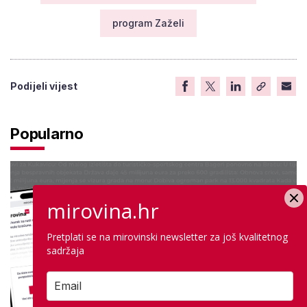
program Zaželi
Podijeli vijest
Popularno
mirovina.hr
Pretplati se na mirovinski newsletter za još kvalitetnog
sadržaja