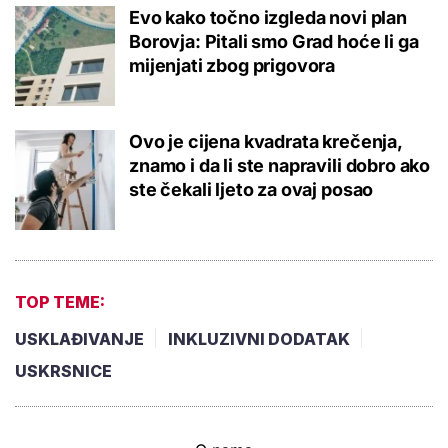
Evo kako točno izgleda novi plan
Borovja: Pitali smo Grad hoće li ga
mijenjati zbog prigovora
Ovo je cijena kvadrata krečenja,
znamo i da li ste napravili dobro ako
ste čekali ljeto za ovaj posao
TOP TEME:
USKLAĐIVANJE
INKLUZIVNI DODATAK
USKRSNICE