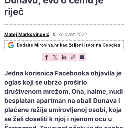
Dunavu, evo o čemu je
riječ
Matej Markovinović
15. kolovoz 2022.
Dodajte Mirovina.hr kao željeni izvor na Googleu
Jedna korisnica Facebooka objavila je
oglas koji se ubrzo proširio
društvenom mrežom. Ona, naime, nudi
besplatan apartman na obali Dunava i
plaćene režije umirovljenoj osobi, koja
se želi doseliti k njoj i njenom ocu u
Šarengrad. Zauzvrat očekuje da osoba