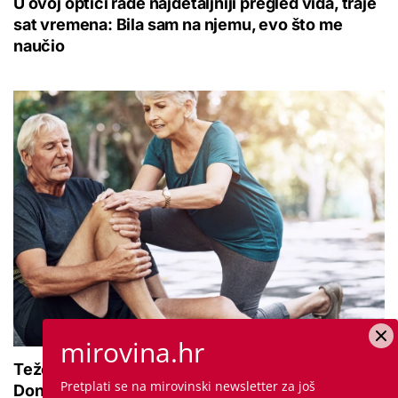
U ovoj optici rade najdetaljniji pregled vida, traje
sat vremena: Bila sam na njemu, evo što me
naučio
mirovina.hr
Teže se krećete zbog bolnih zglobova?
Pretplati se na mirovinski newsletter za još
Donosimo savjete za lakši pokret i ublažavanje