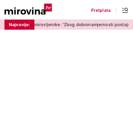
Pretplata
mirovljenike: 'Zbog dobronamjernosti postaju meta prijevare'
Najnovije: