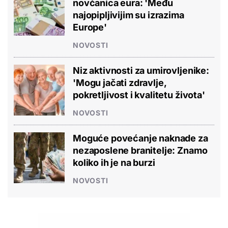
novčanica eura: 'Među
najopipljivijim su izrazima
Europe'
NOVOSTI
Niz aktivnosti za umirovljenike:
'Mogu jačati zdravlje,
pokretljivost i kvalitetu života'
NOVOSTI
Moguće povećanje naknade za
nezaposlene branitelje: Znamo
koliko ih je na burzi
NOVOSTI