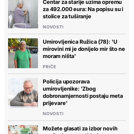
Centar za starije uzima opremu
za 492.000 eura: Na popisu su i
stolice za tuširanje
NOVOSTI
Umirovljenica Ružica (78): 'U
mirovini mi je donijelo mir što ne
moram ništa'
PRIČE
Policija upozorava
umirovljenike: 'Zbog
dobronamjernosti postaju meta
prijevare'
NOVOSTI
Možete glasati za izbor novih