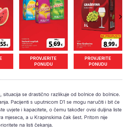
E
PROVJERITE
PROVJERITE
PONUDU
PONUDU
ju, situacija se drastično razlikuje od bolnice do bolnice.
nja. Pacijenti s uputnicom D1 se mogu naručiti i bit će
e uvjete i kapacitete, o čemu također ovisi duljina liste
a mjeseca, a u Krapinskima čak šest. Pritom nije
ioritete na listi čekanja.