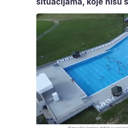
situacijama, koje nisu 
Bizovačke toplice dobile su najveć