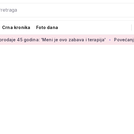
Crna kronika
Foto dana
ina: 'Meni je ovo zabava i terapija'
Povećanje braniteljski