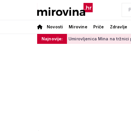
Novosti
Mirovine
Priče
Zdravlje
ektora 50 centi
Umirovljenica Mina na tržnici prodaje 45 god
Najnovije: