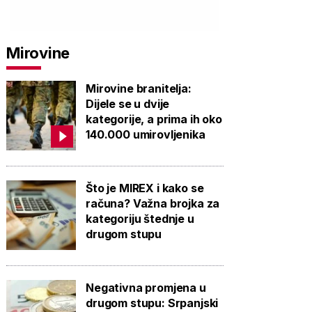
Mirovine
Mirovine branitelja:
Dijele se u dvije
kategorije, a prima ih oko
140.000 umirovljenika
Što je MIREX i kako se
računa? Važna brojka za
kategoriju štednje u
drugom stupu
Negativna promjena u
drugom stupu: Srpanjski