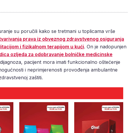
anje su poručili kako se tretmani u toplicama vrše
ostvarivanja prava iz obveznog zdravstvenog osiguranja
itacijom i fizikalnom terapijom u kući
. On je nadopunjen
jedica ozljeda za odobravanje bolničke medicinske
od dijagnoza, pacijent mora imati funkcionalno oštećenje
 nemogućnosti i neprimjerenosti provođenja ambulantne
 zdravstvenoj zaštiti.