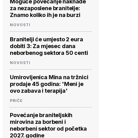
Moguće povećanje naknade
za nezaposlene branitelje:
Znamo koliko ih je na burzi
NOVOSTI
Branitelji će umjesto 2 eura
dobiti 3: Za mjesec dana
neborbenog sektora 50 centi
NOVOSTI
Umirovljenica Mina na tržnici
prodaje 45 godina: 'Meni je
ovo zabava i terapija'
PRIČE
Povećanje braniteljskih
mirovina za borbeni i
neborbeni sektor od početka
2027. godine