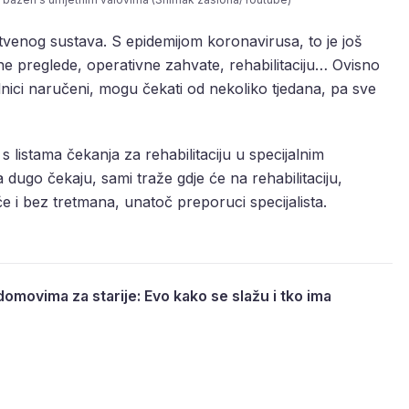
venog sustava. S epidemijom koronavirusa, to je još
lne preglede, operativne zahvate, rehabilitaciju… Ovisno
lnici naručeni, mogu čekati od nekoliko tjedana, pa sve
 s listama čekanja za rehabilitaciju u specijalnim
a dugo čekaju, sami traže gdje će na rehabilitaciju,
e i bez tretmana, unatoč preporuci specijalista.
domovima za starije: Evo kako se slažu i tko ima