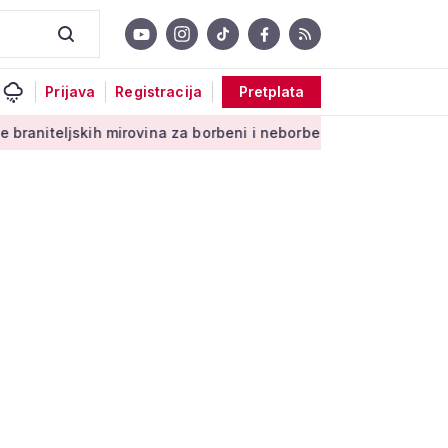
Prijava
Registracija
Pretplata
h mirovina za borbeni i neborbeni sektor od početka 2027. godi