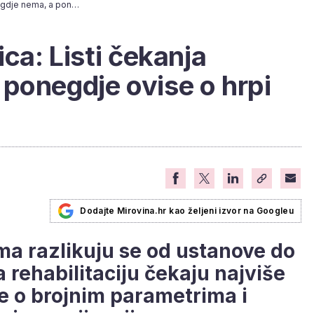
U iščekivanju toplica: Listi čekanja ponegdje nema, a ponegdje ovise o hrpi faktora
ica: Listi čekanja
ponegdje ovise o hrpi
Dodajte Mirovina.hr kao željeni izvor na Googleu
ama razlikuju se od ustanove do
a rehabilitaciju čekaju najviše
se o brojnim parametrima i