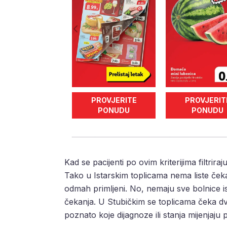
PROVJERITE
PROVJERIT
PONUDU
PONUDU
Kad se pacijenti po ovim kriterijima filtrira
Tako u Istarskim toplicama nema liste čeka
odmah primljeni. No, nemaju sve bolnice ist
čekanja. U Stubičkim se toplicama čeka dv
poznato koje dijagnoze ili stanja mijenjaju pr