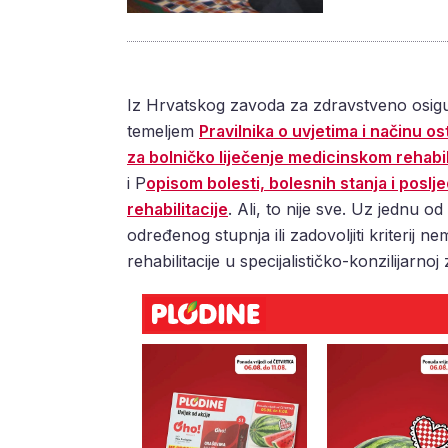
Iz Hrvatskog zavoda za zdravstveno osigur
temeljem
Pravilnika o uvjetima i načinu 
za bolničko liječenje medicinskom rehabil
i P
opisom bolesti, bolesnih stanja i posl
rehabilitacije
. Ali, to nije sve. Uz jednu 
određenog stupnja ili zadovoljiti kriterij
rehabilitacije u specijalističko-konzilijarnoj