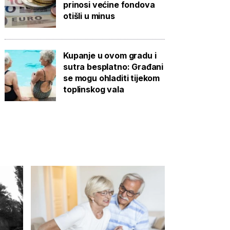
prinosi većine fondova
otišli u minus
Kupanje u ovom gradu i
sutra besplatno: Građani
se mogu ohladiti tijekom
toplinskog vala