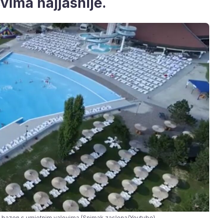
svima najjasnije.
i bazen s umjetnim valovima (Snimak zaslona/Youtube)