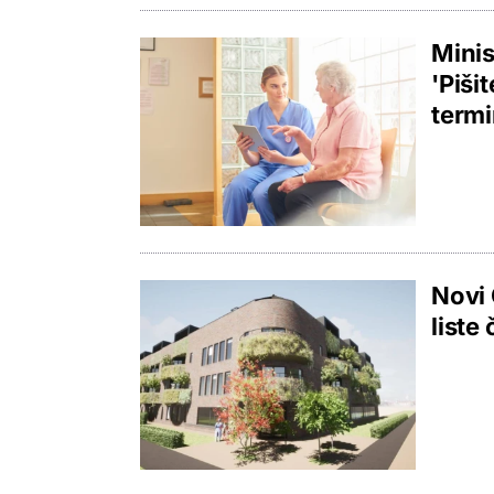
Minis
'Piši
termi
Novi 
liste