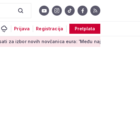
Prijava
Registracija
Pretplata
r novih novčanica eura: 'Među najopipljivijim su izrazima Euro