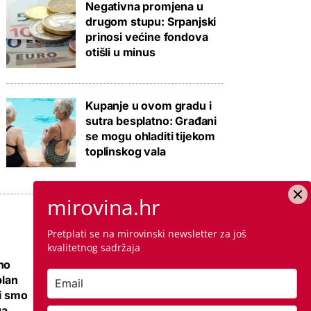
Negativna promjena u
drugom stupu: Srpanjski
prinosi većine fondova
otišli u minus
Kupanje u ovom gradu i
sutra besplatno: Građani
se mogu ohladiti tijekom
toplinskog vala
mirovina.hr
Pretplati se na mirovinski newsletter za još
kvalitetnog sadržaja
no
Ovo je cijena
plan
kvadrata krečenja,
li smo
znamo i jeste li
ga
napravili dobro ako