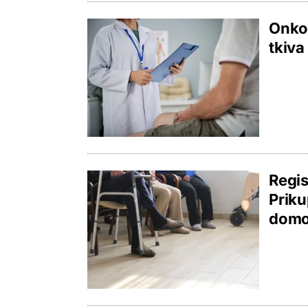
Onkol
tkiva
Regis
Priku
domov