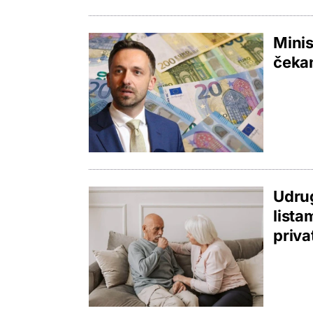
Minis
čekan
Udrug
lista
priva