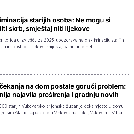
iminacija starijih osoba: Ne mogu si
iti skrb, smještaj niti lijekove
niteljica u Izvješću za 2025. upozorava na diskriminaciju starijih
su im dostupni lijekovi, smještaj pa ni - internet.
 čekanja na dom postale gorući problem:
ija najavila proširenja i gradnju novih
000 starijih Vukovarsko-srijemske županije čeka mjesto u domu.
će smještajne kapacitete u Vinkovcima, Iloku, Vukovaru i Vrbanji.