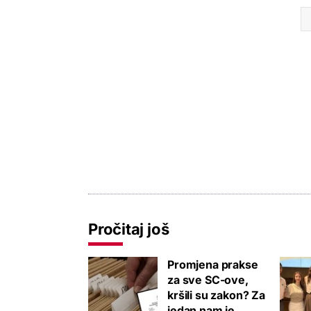
Pročitaj još
Promjena prakse
za sve SC-ove,
kršili su zakon? Za
jedan nam je