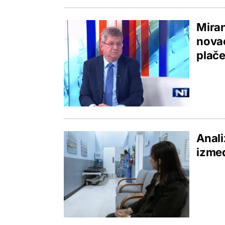
Miran
novac
plač
Anali
izmeđ