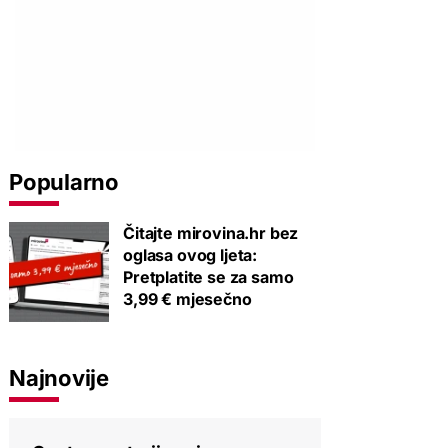
Popularno
Čitajte mirovina.hr bez
oglasa ovog ljeta:
Pretplatite se za samo
3,99 € mjesečno
Najnovije