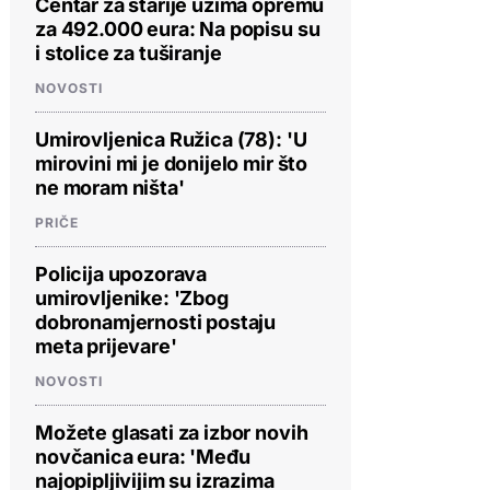
Centar za starije uzima opremu
za 492.000 eura: Na popisu su
i stolice za tuširanje
NOVOSTI
Umirovljenica Ružica (78): 'U
mirovini mi je donijelo mir što
ne moram ništa'
PRIČE
Policija upozorava
umirovljenike: 'Zbog
dobronamjernosti postaju
meta prijevare'
NOVOSTI
Možete glasati za izbor novih
novčanica eura: 'Među
najopipljivijim su izrazima