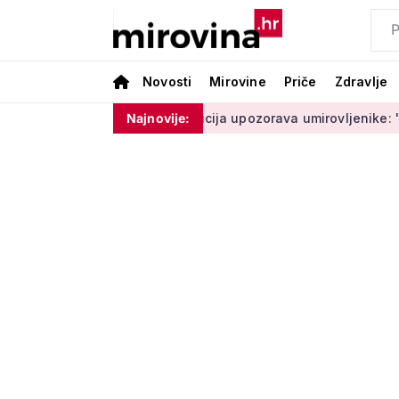
Novosti
Mirovine
Priče
Zdravlje
e moram ništa'
Policija upozorava umirovljenike: 'Zbog dobr
Najnovije: