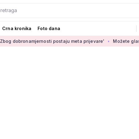
Crna kronika
Foto dana
onamjernosti postaju meta prijevare'
Možete glasati za izbo