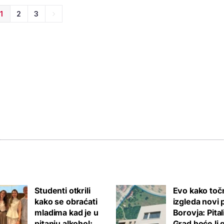
1
2
3
Studenti otkrili
Evo kako toč
kako se obraćati
izgleda novi 
mladima kad je u
Borovja: Pita
pitanju alkohol:
Grad hoće li 