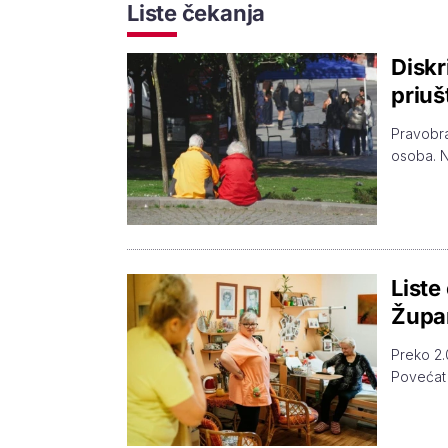
Liste čekanja
Diskr
priušt
Pravobra
osoba. Ni
Liste
Župan
Preko 2.
Povećat 