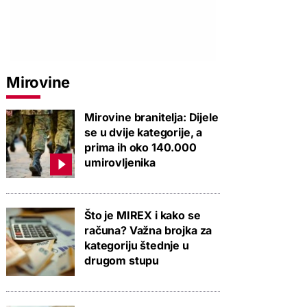
Mirovine
Mirovine branitelja: Dijele
se u dvije kategorije, a
prima ih oko 140.000
umirovljenika
Što je MIREX i kako se
računa? Važna brojka za
kategoriju štednje u
drugom stupu