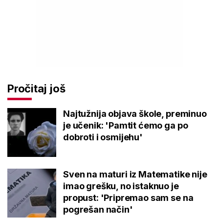
Pročitaj još
Najtužnija objava škole, preminuo
je učenik: 'Pamtit ćemo ga po
dobroti i osmijehu'
Sven na maturi iz Matematike nije
imao grešku, no istaknuo je
propust: 'Pripremao sam se na
pogrešan način'