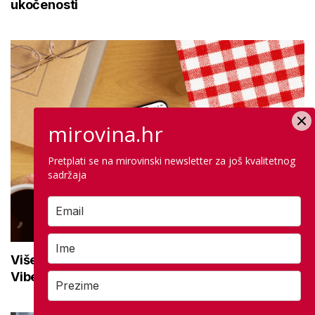
ukočenosti
mirovina.hr
Pretplati se na mirovinski newsletter za još kvalitetnog
sadržaja
Više od 10.500 korisnika prati mirovina.hr na
Viberu: Uključite se i ostanite informirani