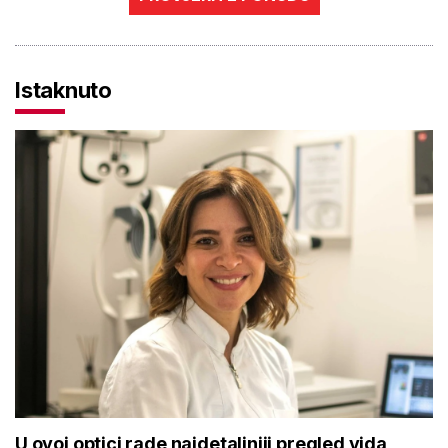
Istaknuto
U ovoj optici rade najdetaljniji pregled vida,