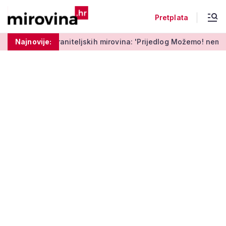
Pretplata
niteljskih mirovina: 'Prijedlog Možemo! nema veze s Vladinim
Najnovije: