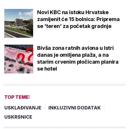
Novi KBC na istoku Hrvatske
zamijenit će 15 bolnica: Priprema
se 'teren' za početak gradnje
Bivša zona ratnih aviona u Istri
danas je omiljena plaža, a na
starim crvenim pločicam planira
se hotel
TOP TEME:
USKLAĐIVANJE
INKLUZIVNI DODATAK
USKRSNICE