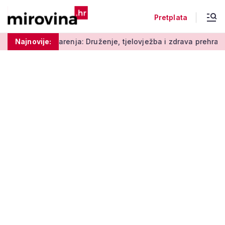
Pretplata
arenja: Druženje, tjelovježba i zdrava prehrana za umirovljeni
Najnovije: