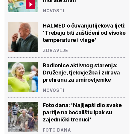
morate znati
NOVOSTI
HALMED o čuvanju lijekova ljeti:
'Trebaju biti zaštićeni od visoke
temperature i vlage'
ZDRAVLJE
Radionice aktivnog starenja:
Druženje, tjelovježba i zdrava
prehrana za umirovljenike
NOVOSTI
Foto dana: 'Najljepši dio svake
partije na boćalištu ipak su
zajednički trenuci'
FOTO DANA