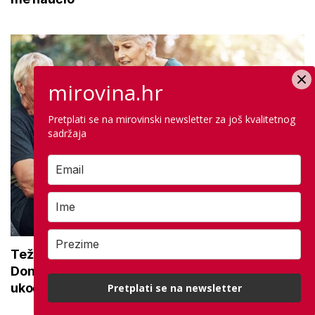
mirovina.hr
Pretplati se na mirovinski newsletter za još kvalitetnog
sadržaja
Teže se krećete zbog bolnih zglobova?
Donosimo savjete za lakši pokret i ublažavanje
ukočenosti
Pretplati se na newsletter