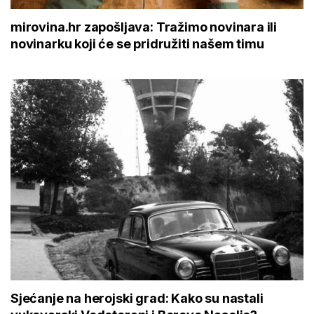
mirovina.hr zapošljava: Tražimo novinara ili
novinarku koji će se pridružiti našem timu
Sjećanje na herojski grad: Kako su nastali