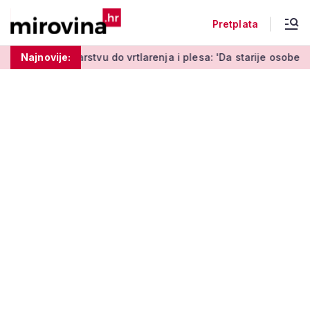
Pretplata
u do vrtlarenja i plesa: 'Da starije osobe ne ostavimo same'
Najnovije: