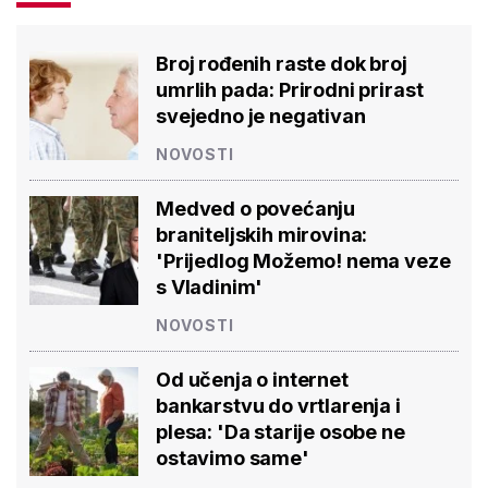
Broj rođenih raste dok broj
umrlih pada: Prirodni prirast
svejedno je negativan
NOVOSTI
Medved o povećanju
braniteljskih mirovina:
'Prijedlog Možemo! nema veze
s Vladinim'
NOVOSTI
Od učenja o internet
bankarstvu do vrtlarenja i
plesa: 'Da starije osobe ne
ostavimo same'