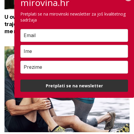
mirovina.hr
Pretplati se na mirovinski newsletter za još kvalitetnog
U ovoj optici rade najdetaljniji pregled vida,
sadržaja
traje sat vremena: Bila sam na njemu, evo što
me naučio
Pretplati se na newsletter