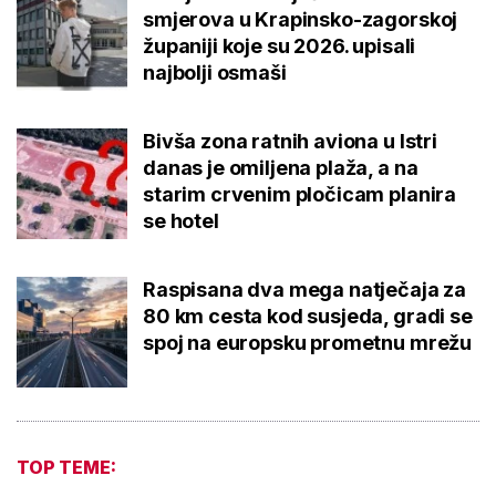
smjerova u Krapinsko-zagorskoj
županiji koje su 2026. upisali
najbolji osmaši
Bivša zona ratnih aviona u Istri
danas je omiljena plaža, a na
starim crvenim pločicam planira
se hotel
Raspisana dva mega natječaja za
80 km cesta kod susjeda, gradi se
spoj na europsku prometnu mrežu
TOP TEME: