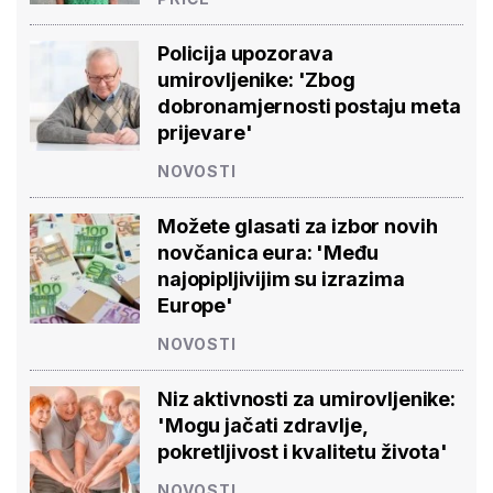
Policija upozorava
umirovljenike: 'Zbog
dobronamjernosti postaju meta
prijevare'
NOVOSTI
Možete glasati za izbor novih
novčanica eura: 'Među
najopipljivijim su izrazima
Europe'
NOVOSTI
Niz aktivnosti za umirovljenike:
'Mogu jačati zdravlje,
pokretljivost i kvalitetu života'
NOVOSTI