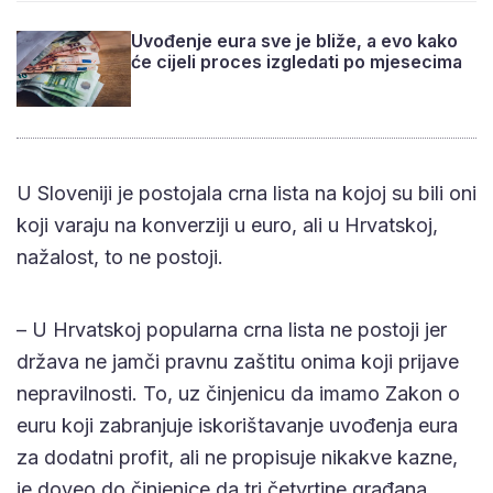
Uvođenje eura sve je bliže, a evo kako
će cijeli proces izgledati po mjesecima
U Sloveniji je postojala crna lista na kojoj su bili oni
koji varaju na konverziji u euro, ali u Hrvatskoj,
nažalost, to ne postoji.
– U Hrvatskoj popularna crna lista ne postoji jer
država ne jamči pravnu zaštitu onima koji prijave
nepravilnosti. To, uz činjenicu da imamo Zakon o
euru koji zabranjuje iskorištavanje uvođenja eura
za dodatni profit, ali ne propisuje nikakve kazne,
je doveo do činjenice da tri četvrtine građana