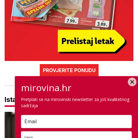
PROVJERITE PONUDU
mirovina.hr
Istaknuto
Pretplati se na mirovinski newsletter za još kvalitetnog
sadržaja