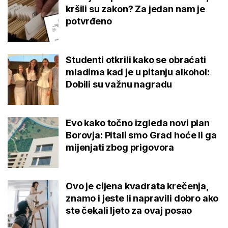
kršili su zakon? Za jedan nam je
potvrđeno
Studenti otkrili kako se obraćati
mladima kad je u pitanju alkohol:
Dobili su važnu nagradu
Evo kako točno izgleda novi plan
Borovja: Pitali smo Grad hoće li ga
mijenjati zbog prigovora
Ovo je cijena kvadrata krečenja,
znamo i jeste li napravili dobro ako
ste čekali ljeto za ovaj posao