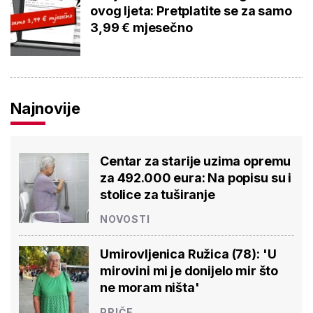
ovog ljeta: Pretplatite se za samo
3,99 € mjesečno
Najnovije
Centar za starije uzima opremu
za 492.000 eura: Na popisu su i
stolice za tuširanje
NOVOSTI
Umirovljenica Ružica (78): 'U
mirovini mi je donijelo mir što
ne moram ništa'
PRIČE