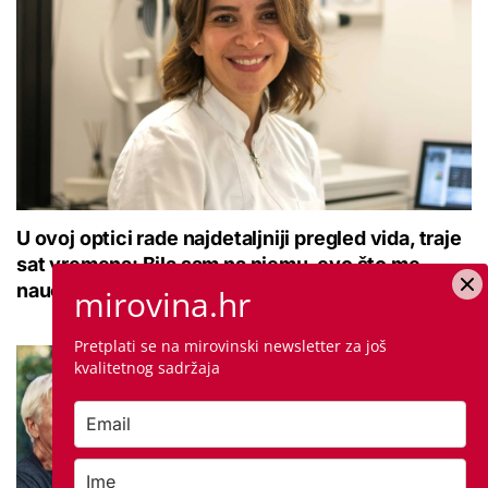
U ovoj optici rade najdetaljniji pregled vida, traje
sat vremena: Bila sam na njemu, evo što me
naučio
mirovina.hr
Pretplati se na mirovinski newsletter za još
kvalitetnog sadržaja