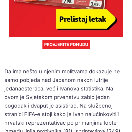
PROVJERITE PONUDU
Da ima nešto u njenim molitvama dokazuje ne
samo pobjeda nad Japanom nakon lutrije
jedanaesteraca, već i Ivanova statistika. Na
ovom je Svjetskom prvenstvu zabio jedan
pogodak i dvaput je asistirao. Na službenoj
stranici FIFA-e stoji kako je Ivan najučinkovitiji
hrvatski reprezentativac po primanjima lopte
između linija protivnika (81), sprintevima (249),