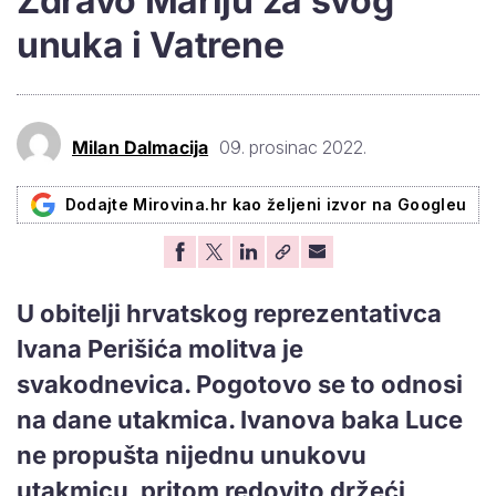
Zdravo Mariju za svog
unuka i Vatrene
Milan Dalmacija
09. prosinac 2022.
Dodajte Mirovina.hr kao željeni izvor na Googleu
U obitelji hrvatskog reprezentativca
Ivana Perišića molitva je
svakodnevica. Pogotovo se to odnosi
na dane utakmica. Ivanova baka Luce
ne propušta nijednu unukovu
utakmicu, pritom redovito držeći