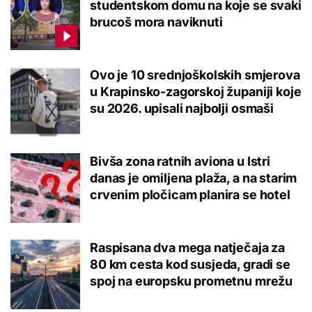
studentskom domu na koje se svaki
brucoš mora naviknuti
Ovo je 10 srednjoškolskih smjerova
u Krapinsko-zagorskoj županiji koje
su 2026. upisali najbolji osmaši
Bivša zona ratnih aviona u Istri
danas je omiljena plaža, a na starim
crvenim pločicam planira se hotel
Raspisana dva mega natječaja za
80 km cesta kod susjeda, gradi se
spoj na europsku prometnu mrežu