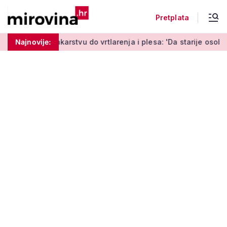
Pretplata
rstvu do vrtlarenja i plesa: 'Da starije osobe ne ostavimo sam
Najnovije: