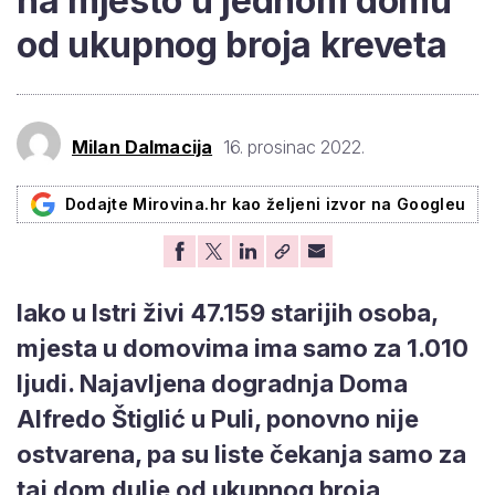
na mjesto u jednom domu
od ukupnog broja kreveta
Milan Dalmacija
16. prosinac 2022.
Dodajte Mirovina.hr kao željeni izvor na Googleu
Iako u Istri živi 47.159 starijih osoba,
mjesta u domovima ima samo za 1.010
ljudi. Najavljena dogradnja Doma
Alfredo Štiglić u Puli, ponovno nije
ostvarena, pa su liste čekanja samo za
taj dom dulje od ukupnog broja