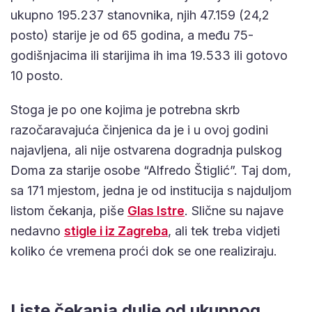
ukupno 195.237 stanovnika, njih 47.159 (24,2
posto) starije je od 65 godina, a među 75-
godišnjacima ili starijima ih ima 19.533 ili gotovo
10 posto.
Stoga je po one kojima je potrebna skrb
razočaravajuća činjenica da je i u ovoj godini
najavljena, ali nije ostvarena dogradnja pulskog
Doma za starije osobe “Alfredo Štiglić”. Taj dom,
sa 171 mjestom, jedna je od institucija s najduljom
listom čekanja, piše
Glas Istre
. Slične su najave
nedavno
stigle i iz Zagreba
, ali tek treba vidjeti
koliko će vremena proći dok se one realiziraju.
Liste čekanja dulje od ukupnog