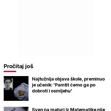
Pročitaj još
Najtužnija objava škole, preminuo
je učenik: 'Pamtit ćemo ga po
dobroti i osmijehu'
Sven na maturi iz Matematike nije