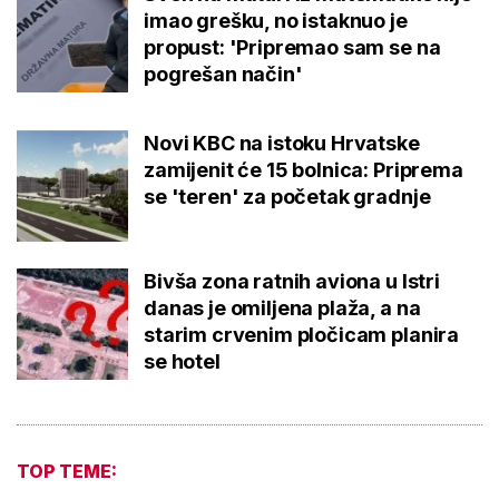
imao grešku, no istaknuo je
propust: 'Pripremao sam se na
pogrešan način'
Novi KBC na istoku Hrvatske
zamijenit će 15 bolnica: Priprema
se 'teren' za početak gradnje
Bivša zona ratnih aviona u Istri
danas je omiljena plaža, a na
starim crvenim pločicam planira
se hotel
TOP TEME: