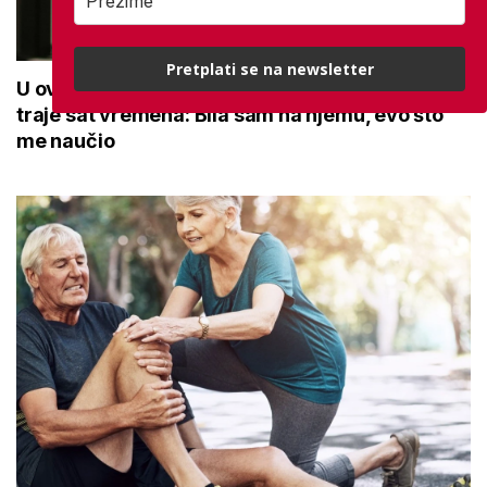
Pretplati se na newsletter
U ovoj optici rade najdetaljniji pregled vida,
traje sat vremena: Bila sam na njemu, evo što
me naučio