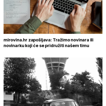
mirovina.hr zapošljava: Tražimo novinara ili
novinarku koji će se pridružiti našem timu