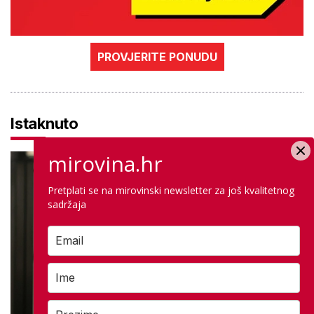
PROVJERITE PONUDU
Istaknuto
mirovina.hr
Pretplati se na mirovinski newsletter za još kvalitetnog
sadržaja