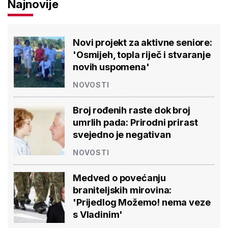
Najnovije
Novi projekt za aktivne seniore:
'Osmijeh, topla riječ i stvaranje
novih uspomena'
NOVOSTI
Broj rođenih raste dok broj
umrlih pada: Prirodni prirast
svejedno je negativan
NOVOSTI
Medved o povećanju
braniteljskih mirovina:
'Prijedlog Možemo! nema veze
s Vladinim'