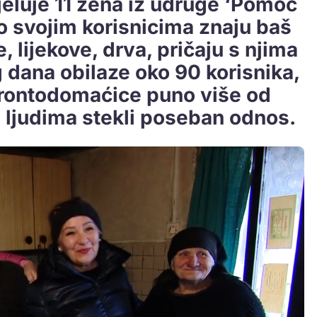
djeluje 11 žena iz udruge ‘Pomoć
o svojim korisnicima znaju baš
 lijekove, drva, pričaju s njima
 dana obilaze oko 90 korisnika,
erontodomaćice puno više od
im ljudima stekli poseban odnos.