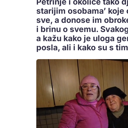
Petrinje i okolice tako 
starijim osobama’ koje 
sve, a donose im obroke,
i brinu o svemu. Svakog
a kažu kako je uloga g
posla, ali i kako su s t