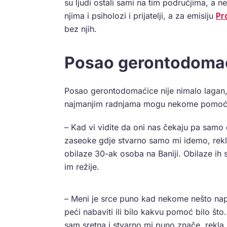
su ljudi ostali sami na tim područjima, a 
njima i psiholozi i prijatelji, a za emisiju
Pr
bez njih.
Posao gerontodomać
Posao gerontodomaćice nije nimalo lagan, a
najmanjim radnjama mogu nekome pomoć
– Kad vi vidite da oni nas čekaju pa samo
zaseoke gdje stvarno samo mi idemo, rekla
obilaze 30-ak osoba na Baniji. Obilaze ih s
im režije.
– Meni je srce puno kad nekome nešto nap
peći nabaviti ili bilo kakvu pomoć bilo što.
sam sretna i stvarno mi puno znače, rekla