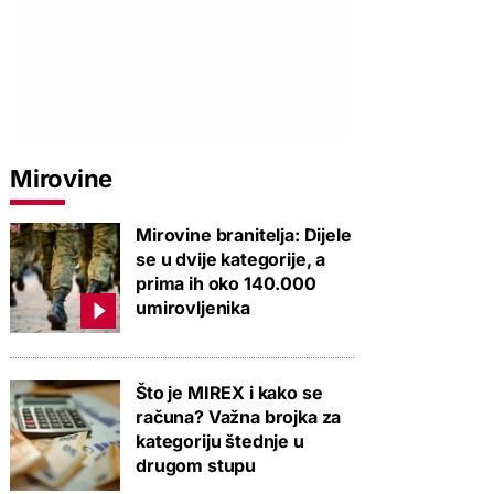
Mirovine
Mirovine branitelja: Dijele
se u dvije kategorije, a
prima ih oko 140.000
umirovljenika
Što je MIREX i kako se
računa? Važna brojka za
kategoriju štednje u
drugom stupu