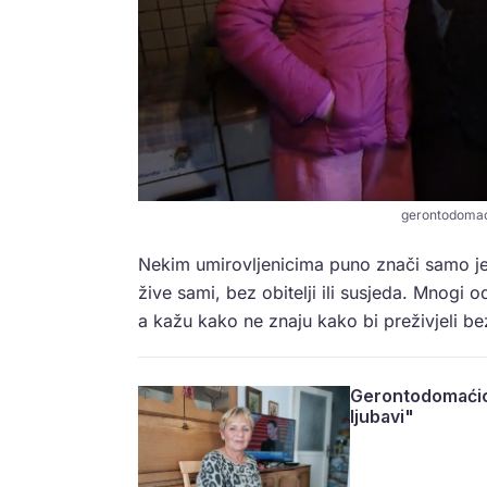
gerontodomaći
Nekim umirovljenicima puno znači samo jed
žive sami, bez obitelji ili susjeda. Mnogi
a kažu kako ne znaju kako bi preživjeli b
Gerontodomaćica
ljubavi"