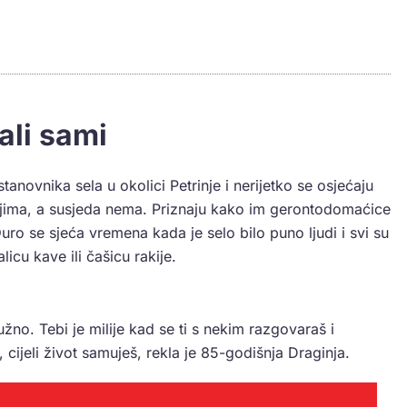
ali sami
stanovnika sela u okolici Petrinje i nerijetko se osjećaju
s njima, a susjeda nema. Priznaju kako im gerontodomaćice
uro se sjeća vremena kada je selo bilo puno ljudi i svi su
icu kave ili čašicu rakije.
žno. Tebi je milije kad se ti s nekim razgovaraš i
cijeli život samuješ, rekla je 85-godišnja Draginja.