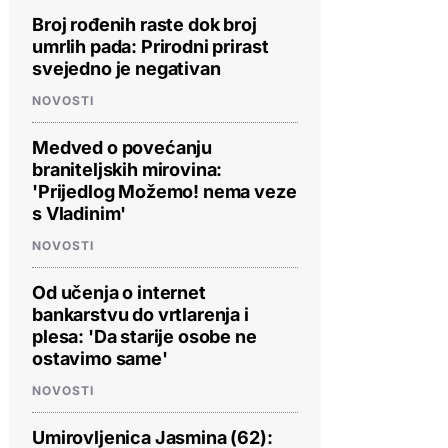
Broj rođenih raste dok broj
umrlih pada: Prirodni prirast
svejedno je negativan
NOVOSTI
Medved o povećanju
braniteljskih mirovina:
'Prijedlog Možemo! nema veze
s Vladinim'
NOVOSTI
Od učenja o internet
bankarstvu do vrtlarenja i
plesa: 'Da starije osobe ne
ostavimo same'
NOVOSTI
Umirovljenica Jasmina (62):