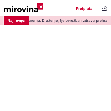
Pretplata
renja: Druženje, tjelovježba i zdrava prehrana za umirovljenik
Najnovije: