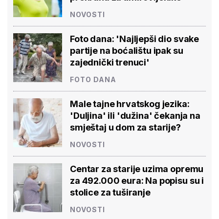
NOVOSTI
Foto dana: 'Najljepši dio svake
partije na boćalištu ipak su
zajednički trenuci'
FOTO DANA
Male tajne hrvatskog jezika:
'Duljina' ili 'dužina' čekanja na
smještaj u dom za starije?
NOVOSTI
Centar za starije uzima opremu
za 492.000 eura: Na popisu su i
stolice za tuširanje
NOVOSTI