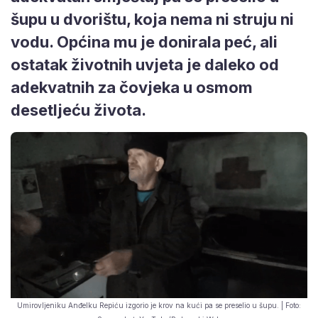
šupu u dvorištu, koja nema ni struju ni
vodu. Općina mu je donirala peć, ali
ostatak životnih uvjeta je daleko od
adekvatnih za čovjeka u osmom
desetljeću života.
Umirovljeniku Anđelku Repiću izgorio je krov na kući pa se preselio u šupu. | Foto: