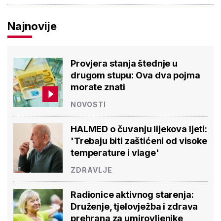
Najnovije
Provjera stanja štednje u
drugom stupu: Ova dva pojma
morate znati
NOVOSTI
HALMED o čuvanju lijekova ljeti:
'Trebaju biti zaštićeni od visoke
temperature i vlage'
ZDRAVLJE
Radionice aktivnog starenja:
Druženje, tjelovježba i zdrava
prehrana za umirovljenike