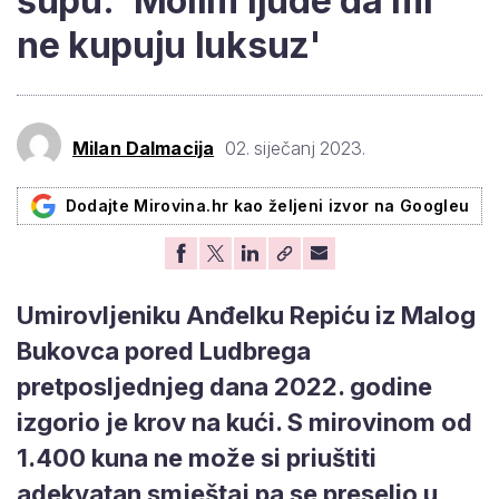
šupu: 'Molim ljude da mi
ne kupuju luksuz'
Milan Dalmacija
02. siječanj 2023.
Dodajte Mirovina.hr kao željeni izvor na Googleu
Umirovljeniku Anđelku Repiću iz Malog
Bukovca pored Ludbrega
pretposljednjeg dana 2022. godine
izgorio je krov na kući. S mirovinom od
1.400 kuna ne može si priuštiti
adekvatan smještaj pa se preselio u