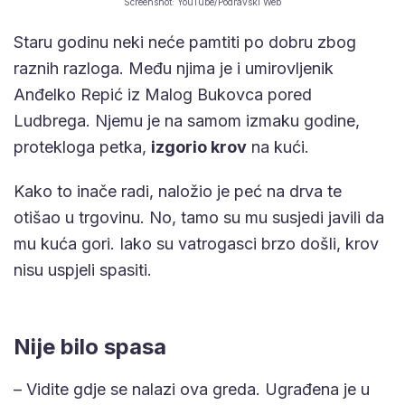
Screenshot: YouTube/Podravski Web
Staru godinu neki neće pamtiti po dobru zbog
raznih razloga. Među njima je i umirovljenik
Anđelko Repić iz Malog Bukovca pored
Ludbrega. Njemu je na samom izmaku godine,
protekloga petka,
izgorio krov
na kući.
Kako to inače radi, naložio je peć na drva te
otišao u trgovinu. No, tamo su mu susjedi javili da
mu kuća gori. Iako su vatrogasci brzo došli, krov
nisu uspjeli spasiti.
Nije bilo spasa
– Vidite gdje se nalazi ova greda. Ugrađena je u