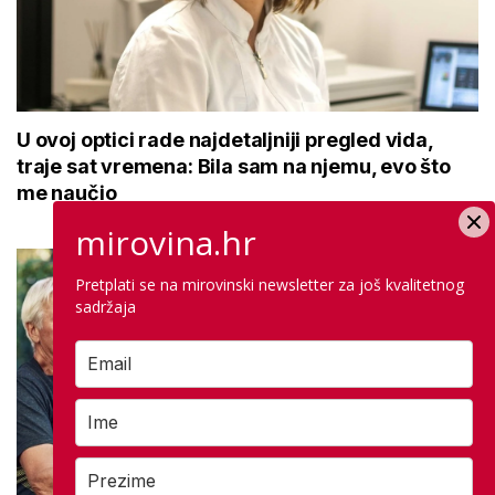
U ovoj optici rade najdetaljniji pregled vida,
traje sat vremena: Bila sam na njemu, evo što
me naučio
mirovina.hr
Pretplati se na mirovinski newsletter za još kvalitetnog
sadržaja