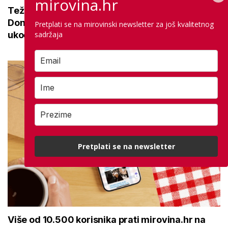
mirovina.hr
Teže se krećete zbog bolnih zglobova?
Donosimo savjete za lakši pokret i ublažavanje
Pretplati se na mirovinski newsletter za još kvalitetnog
sadržaja
ukočenosti
Pretplati se na newsletter
Više od 10.500 korisnika prati mirovina.hr na