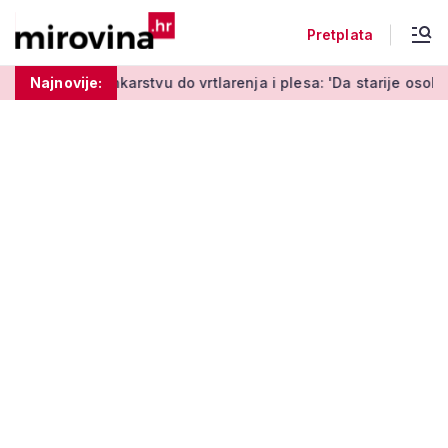
Pretplata
rstvu do vrtlarenja i plesa: 'Da starije osobe ne ostavimo sam
Najnovije: