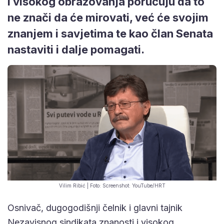
i visokog obrazovanja poručuju da to
ne znači da će mirovati, već će svojim
znanjem i savjetima te kao član Senata
nastaviti i dalje pomagati.
Vilim Ribić | Foto: Screenshot: YouTube/HRT
Osnivač, dugogodišnji čelnik i glavni tajnik
Nezavisnog sindikata znanosti i visokog