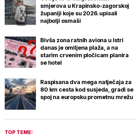
smjerova u Krapinsko-zagorskoj
županiji koje su 2026. upisali
najbolji osmaši
Bivša zona ratnih aviona u Istri
danas je omiljena plaža, a na
starim crvenim pločicam planira
se hotel
Raspisana dva mega natječaja za
80 km cesta kod susjeda, gradi se
spoj na europsku prometnu mrežu
TOP TEME: