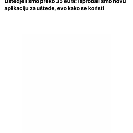
Uštedjeli smo preko 35 eura: Isprobali smo novu
aplikaciju za uštede, evo kako se koristi