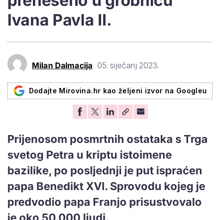
preneseno u grobnicu
Ivana Pavla II.
Milan Dalmacija
05. siječanj 2023.
Dodajte Mirovina.hr kao željeni izvor na Googleu
Prijenosom posmrtnih ostataka s Trga
svetog Petra u kriptu istoimene
bazilike, po posljednji je put ispraćen
papa Benedikt XVI. Sprovodu kojeg je
predvodio papa Franjo prisustvovalo
je oko 50.000 ljudi.