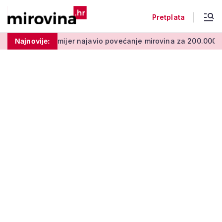
Pretplata
r najavio povećanje mirovina za 200.000 branitelja: Zakon u p
Najnovije: