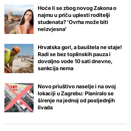
Hoće li se zbog novog Zakona o
najmu u priču uplesti roditelji
studenata? 'Ovrha može biti
neizvjesna'
Hrvatska gori, a bauštela ne staje!
Radi se bez toplinskih pauza i
dovoljno vode 10 sati dnevno,
sankcija nema
Novo priuštivo naselje i na ovoj
lokaciji u Zagrebu: Planiralo se
širenje na jednoj od posljednjih
livada