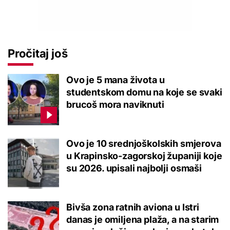
Pročitaj još
Ovo je 5 mana života u
studentskom domu na koje se svaki
brucoš mora naviknuti
Ovo je 10 srednjoškolskih smjerova
u Krapinsko-zagorskoj županiji koje
su 2026. upisali najbolji osmaši
Bivša zona ratnih aviona u Istri
danas je omiljena plaža, a na starim