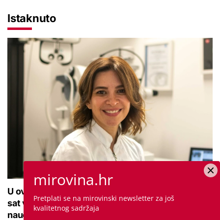
Istaknuto
mirovina.hr
U ovoj optici rade najdetaljniji pregled vida, traje
Pretplati se na mirovinski newsletter za još
sat vremena: Bila sam na njemu, evo što me
kvalitetnog sadržaja
naučio