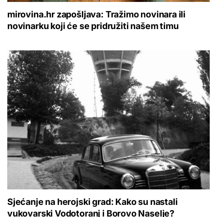
mirovina.hr zapošljava: Tražimo novinara ili
novinarku koji će se pridružiti našem timu
Sjećanje na herojski grad: Kako su nastali
vukovarski Vodotoranj i Borovo Naselje?