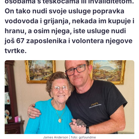
osobama s teškoćama ili invaliditetom.
On tako nudi svoje usluge popravka
vodovoda i grijanja, nekada im kupuje i
hranu, a osim njega, iste usluge nudi
još 67 zaposlenika i volontera njegove
tvrtke.
James Anderson | foto: gofoundme