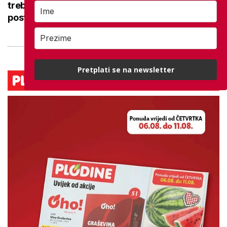
trebaju pomoć? Uočite simptome prije nego bol
postane svakodnevna
Pretplati se na newsletter