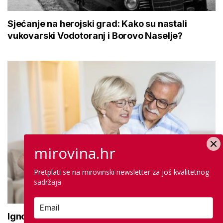
Sjećanje na herojski grad: Kako su nastali
vukovarski Vodotoranj i Borovo Naselje?
mirovina.hr
Pretplati se na mirovinski newsletter za još kvalitetnog
sadržaja
Ignorirate li prve znakove da vaši zglobovi