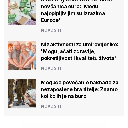
novčanica eura: 'Među
najopipljivijim su izrazima
Europe'
NOVOSTI
Niz aktivnosti za umirovljenike:
'Mogu jačati zdravlje,
pokretljivost i kvalitetu života'
NOVOSTI
Moguće povećanje naknade za
nezaposlene branitelje: Znamo
koliko ih je na burzi
NOVOSTI