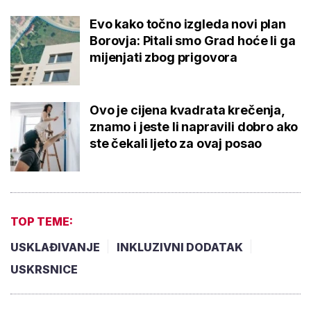
Evo kako točno izgleda novi plan
Borovja: Pitali smo Grad hoće li ga
mijenjati zbog prigovora
Ovo je cijena kvadrata krečenja,
znamo i jeste li napravili dobro ako
ste čekali ljeto za ovaj posao
TOP TEME:
USKLAĐIVANJE
INKLUZIVNI DODATAK
USKRSNICE