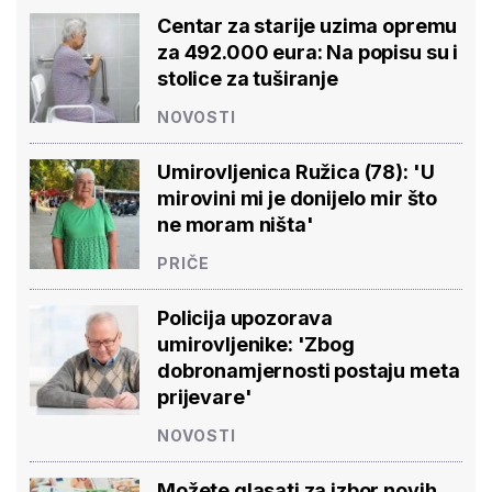
Centar za starije uzima opremu
za 492.000 eura: Na popisu su i
stolice za tuširanje
NOVOSTI
Umirovljenica Ružica (78): 'U
mirovini mi je donijelo mir što
ne moram ništa'
PRIČE
Policija upozorava
umirovljenike: 'Zbog
dobronamjernosti postaju meta
prijevare'
NOVOSTI
Možete glasati za izbor novih