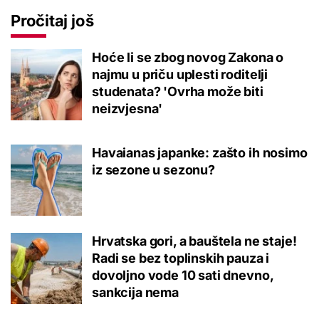
Pročitaj još
Hoće li se zbog novog Zakona o
najmu u priču uplesti roditelji
studenata? 'Ovrha može biti
neizvjesna'
Havaianas japanke: zašto ih nosimo
iz sezone u sezonu?
Hrvatska gori, a bauštela ne staje!
Radi se bez toplinskih pauza i
dovoljno vode 10 sati dnevno,
sankcija nema