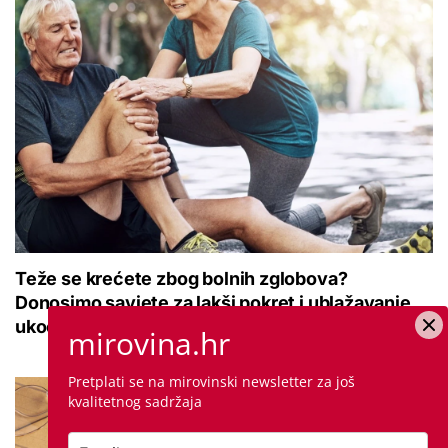
Teže se krećete zbog bolnih zglobova?
Donosimo savjete za lakši pokret i ublažavanje
ukočenosti
mirovina.hr
Pretplati se na mirovinski newsletter za još
kvalitetnog sadržaja