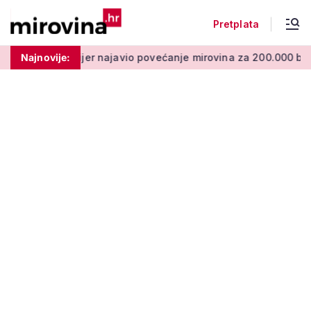
Pretplata
er najavio povećanje mirovina za 200.000 branitelja: Zakon u 
Najnovije: