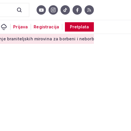
Prijava
Registracija
Pretplata
ih mirovina za borbeni i neborbeni sektor od početka 2027. go