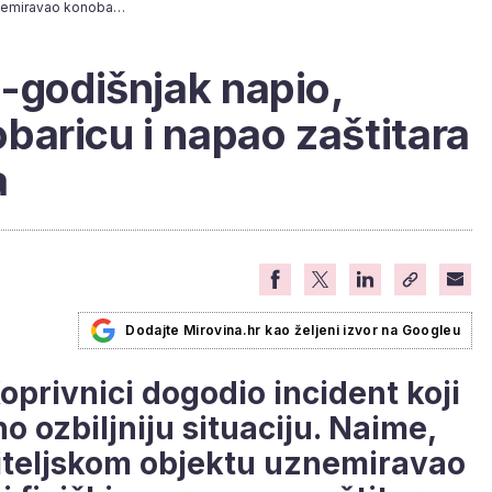
U Koprivnici se 79-godišnjak napio, uznemiravao konobaricu i napao zaštitara trgovačkog centra
9-godišnjak napio,
aricu i napao zaštitara
a
Dodajte Mirovina.hr kao željeni izvor na Googleu
Koprivnici dogodio incident koji
o ozbiljniju situaciju. Naime,
titeljskom objektu uznemiravao