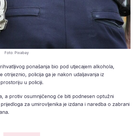
Foto: Pixabay
rihvatljivog ponašanja bio pod utjecajem alkohola,
 otrijeznio, policija ga je nakon udaljavanja iz
rostoriju u policiji.
oba, a protiv osumnjičenog će biti podnesen optužni
rijedloga za umirovljenika je izdana i naredba o zabrani
ana.