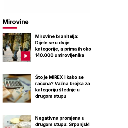
Mirovine
Mirovine branitelja:
Dijele se u dvije
kategorije, a prima ih oko
140.000 umirovljenika
Što je MIREX i kako se
računa? Važna brojka za
kategoriju štednje u
drugom stupu
Negativna promjena u
drugom stupu: Srpanjski