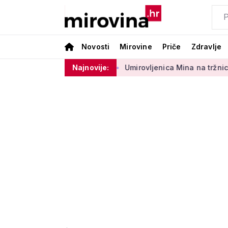
Novosti
Mirovine
Priče
Zdravlje
 sektora 50 centi
Najnovije:
Umirovljenica Mina na tržnici prodaje 45 g