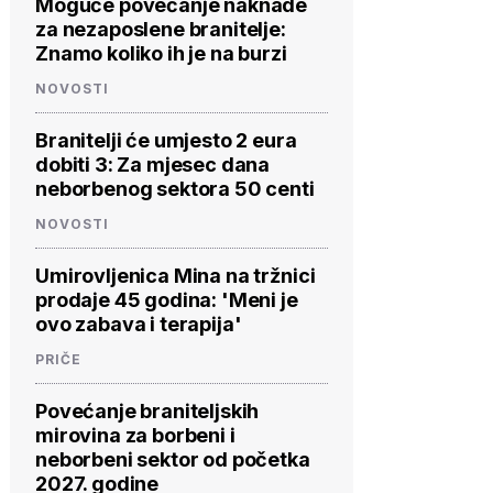
Moguće povećanje naknade
za nezaposlene branitelje:
Znamo koliko ih je na burzi
NOVOSTI
Branitelji će umjesto 2 eura
dobiti 3: Za mjesec dana
neborbenog sektora 50 centi
NOVOSTI
Umirovljenica Mina na tržnici
prodaje 45 godina: 'Meni je
ovo zabava i terapija'
PRIČE
Povećanje braniteljskih
mirovina za borbeni i
neborbeni sektor od početka
2027. godine