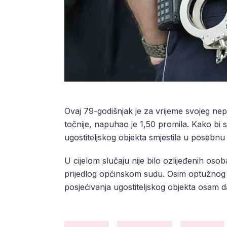
Ovaj 79-godišnjak je za vrijeme svojeg nep
točnije, napuhao je 1,50 promila. Kako bi se
ugostiteljskog objekta smjestila u posebnu p
U cijelom slučaju nije bilo ozlijeđenih os
prijedlog općinskom sudu. Osim optužnog p
posjećivanja ugostiteljskog objekta osam d