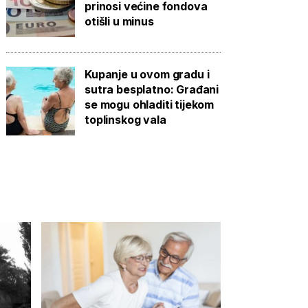
prinosi većine fondova
otišli u minus
Kupanje u ovom gradu i
sutra besplatno: Građani
se mogu ohladiti tijekom
toplinskog vala