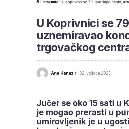
Istaknuto
U Koprivnici se 7
uznemiravao konob
trgovačkog centr
Ana Kanazir
02. veljača 2023.
Jučer se oko 15 sati u 
je mogao prerasti u pun
umirovljenik je u ugos