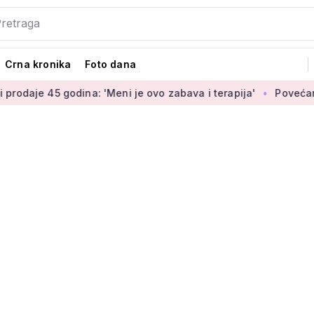
Crna kronika
Foto dana
odina: 'Meni je ovo zabava i terapija'
Povećanje braniteljsk