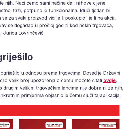
ajte njih. Naći ćemo sami načina da i njihove cijene
testnoj fazi, potpuno je funkcionalna. Idući tjedan bi
e za svaki proizvod vidi je li poskupio i je li na akciji.
akav se događao u prošloj godini kod nekih trgovaca,
, Jurica Lovrinčević.
riješilo
pogriješilo u odnosu prema trgovcima. Dosad je Državni
jelio velik broj upozorenja o čemu možete čitati
ovdje
.
 s drugim velikim trgovačkim lancima nije dobra ni za njih,
nkretnim primjerima objasnio je čemu služi ta aplikacija.