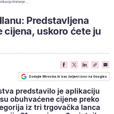
Sve je vidljivo na dlanu: Predstavljena aplikacija Kretanje cijena, uskoro ćete ju moći preuzeti
 dlanu: Predstavljena
e cijena, uskoro ćete ju
Dodajte Mirovina.hr kao željeni izvor na Googleu
tva predstavilo je aplikaciju
 su obuhvaćene cijene preko
gorija iz tri trgovačka lanca