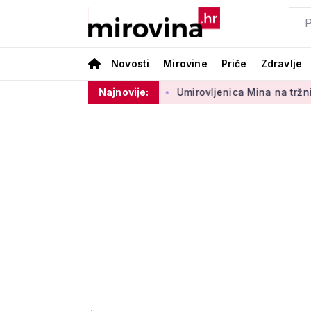
Novosti
Mirovine
Priče
Zdravlje
og sektora 50 centi
Najnovije:
Umirovljenica Mina na tržnici prodaje 45