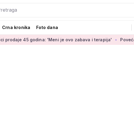
Crna kronika
Foto dana
 godina: 'Meni je ovo zabava i terapija'
Povećanje branitel