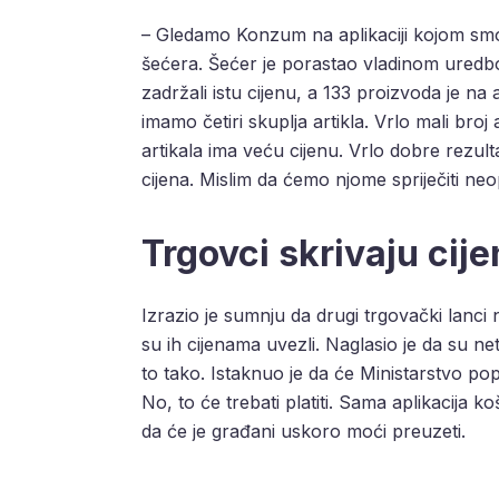
– Gledamo Konzum na aplikaciji kojom smo j
šećera. Šećer je porastao vladinom uredbom
zadržali istu cijenu, a 133 proizvoda je na
imamo četiri skuplja artikla. Vrlo mali broj
artikala ima veću cijenu. Vrlo dobre rez
cijena. Mislim da ćemo njome spriječiti neo
Trgovci skrivaju cij
Izrazio je sumnju da drugi trgovački lanci 
su ih cijenama uvezli. Naglasio je da su ne
to tako. Istaknuo je da će Ministarstvo pop
No, to će trebati platiti. Sama aplikacija 
da će je građani uskoro moći preuzeti.