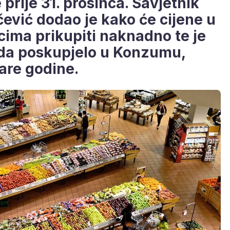
 prije 31. prosinca. Savjetnik
čević dodao je kako će cijene u
cima prikupiti naknadno te je
voda poskupjelo u Konzumu,
are godine.