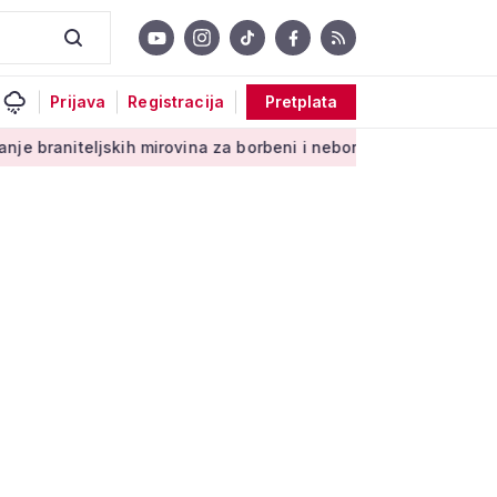
Prijava
Registracija
Pretplata
jskih mirovina za borbeni i neborbeni sektor od početka 2027. 