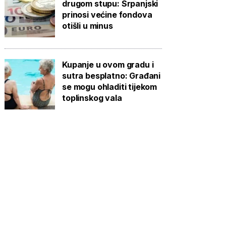
drugom stupu: Srpanjski
prinosi većine fondova
otišli u minus
Kupanje u ovom gradu i
sutra besplatno: Građani
se mogu ohladiti tijekom
toplinskog vala