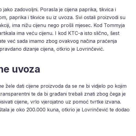
ako zadovoljni. Porasla je cijena paprika, tikvica i
, paprika i tikvice su iz uvoza. Svi ostali proizvodi su
 akciji, ima nižu cijenu nego prošli mjesec. Kod Tommyja
 artikala ima veću cijenu. I kod KTC-a isto slično, šest
ultate već sada imamo zbog ovakvog načina praćenja
pravdano dizanje cijena, otkrio je Lovrinčević.
ene uvoza
ne žele dati cijene proizvoda da se ne bi vidjelo po kojim
transparentni te da bi građani trebali znati zbog čega je
isivati cijene, vrlo vjerojatno uz pomoć tvrtke izvana.
koštala je oko 200.000 kuna, otkrio je Lovrinčević te dodao