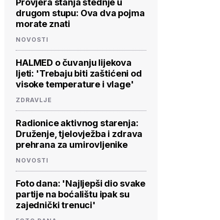
Provjera stanja štednje u
drugom stupu: Ova dva pojma
morate znati
NOVOSTI
HALMED o čuvanju lijekova
ljeti: 'Trebaju biti zaštićeni od
visoke temperature i vlage'
ZDRAVLJE
Radionice aktivnog starenja:
Druženje, tjelovježba i zdrava
prehrana za umirovljenike
NOVOSTI
Foto dana: 'Najljepši dio svake
partije na boćalištu ipak su
zajednički trenuci'