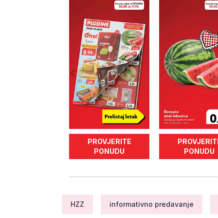
PROVJERITE
PROVJERIT
PONUDU
PONUDU
HZZ
informativno predavanje