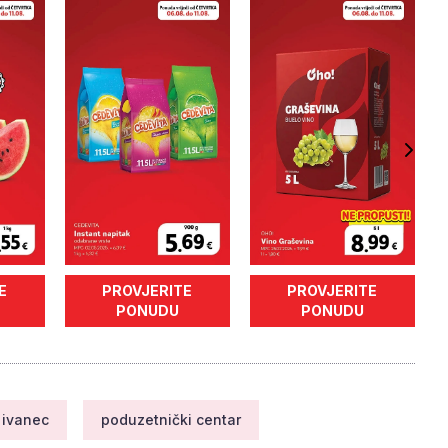
E
PROVJERITE
PROVJERITE
PONUDU
PONUDU
ivanec
poduzetnički centar