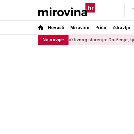
Novosti
Mirovine
Priče
Zdravlje
ge'
Radionice aktivnog starenja: Druženje, tjelovježba i zd
Najnovije: