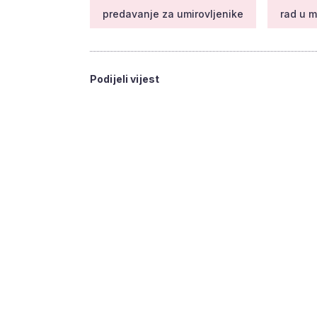
predavanje za umirovljenike
rad u m
Podijeli vijest