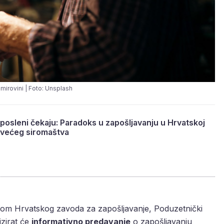
mirovini | Foto: Unsplash
aposleni čekaju: Paradoks u zapošljavanju u Hrvatskoj
 većeg siromaštva
dom Hrvatskog zavoda za zapošljavanje, Poduzetnički
izirat će
informativno predavanje
o zapošljavanju