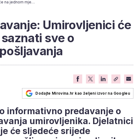
Informativno predavanje: Umirovljenici će na jednom mjestu saznati sve o mogućnostima zapošljavanja
avanje: Umirovljenici će
saznati sve o
pošljavanja
Dodajte Mirovina.hr kao željeni izvor na Googleu
no informativno predavanje o
anja umirovljenika. Djelatnici
e će sljedeće srijede