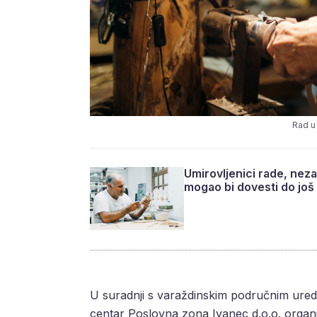
Rad u 
Umirovljenici rade, nez
mogao bi dovesti do još
U suradnji s varaždinskim područnim ure
centar Poslovna zona Ivanec d.o.o. organ