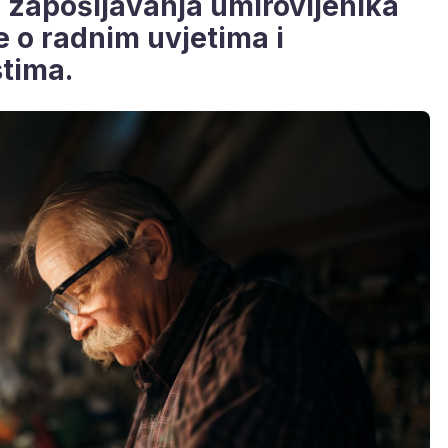
 zapošljavanja umirovljenika
je o radnim uvjetima i
tima.