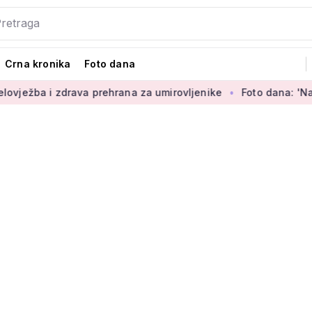
Crna kronika
Foto dana
rava prehrana za umirovljenike
Foto dana: 'Najljepši dio sva