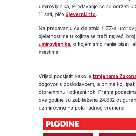
umirovljenika, Predavanje će se održati u
11 sati, piše
Sjeverni.info
.
Na predavanju će djelatnici HZZ-a umirovl
djelatnostima u kojima se traži najveći broj
umirovljenika
, o kojem smo ranije pisali, 
mjestima.
Vrijedi podsjetiti kako je
izmjenama Zakona
dogovor s poslodavcem, a onima koji ipak
otpremninu i otkazni rok. Prema podacima
ove godine su zabilježena 24.832 osigurani
uz mirovinu na pola radnog vremena.