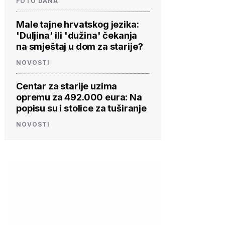
FOTO DANA
Male tajne hrvatskog jezika:
'Duljina' ili 'dužina' čekanja
na smještaj u dom za starije?
NOVOSTI
Centar za starije uzima
opremu za 492.000 eura: Na
popisu su i stolice za tuširanje
NOVOSTI