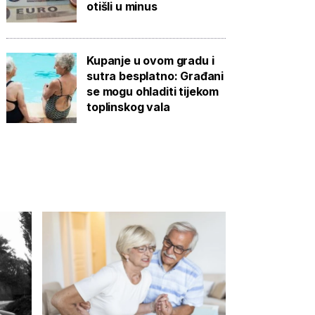
otišli u minus
Kupanje u ovom gradu i
sutra besplatno: Građani
se mogu ohladiti tijekom
toplinskog vala