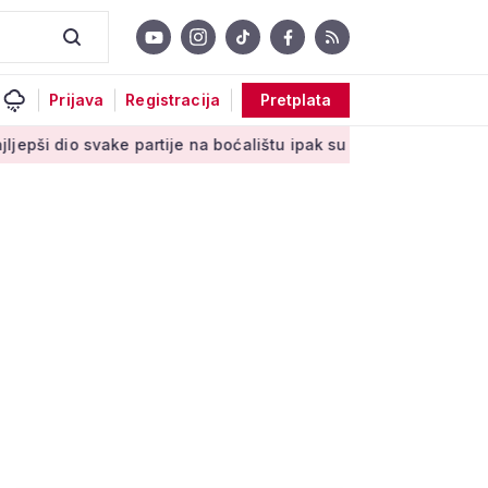
Prijava
Registracija
Pretplata
ke partije na boćalištu ipak su zajednički trenuci'
Male tajne