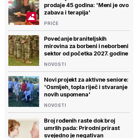
prodaje 45 godina: 'Meni je ovo
zabava i terapija'
PRIČE
Povećanje braniteljskih
mirovina za borbeni i neborbeni
sektor od početka 2027. godine
NOVOSTI
Novi projekt za aktivne seniore:
'Osmijeh, topla riječ i stvaranje
novih uspomena'
NOVOSTI
Broj rođenih raste dok broj
umrlih pada: Prirodni prirast
svejedno je negativan