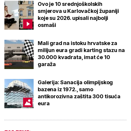
Ovo je 10 srednjoškolskih
smjerova u Karlovačkoj županiji
koje su 2026. upisali najbolji
osmaši
Mali grad na istoku hrvatske za
milijun eura gradi karting stazu na
30.000 kvadrata, imat će 10
garaža
Galerija: Sanacija olimpijskog
bazena iz 1972., samo
antikorozivna zaštita 300 tisuća
eura