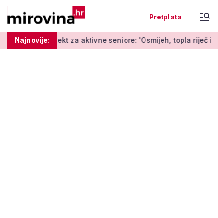
Pretplata
kt za aktivne seniore: 'Osmijeh, topla riječ i stvaranje novih 
Najnovije: