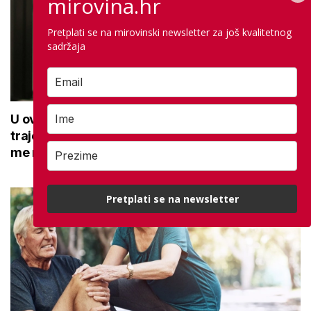
mirovina.hr
Pretplati se na mirovinski newsletter za još kvalitetnog
sadržaja
U ovoj optici rade najdetaljniji pregled vida,
traje sat vremena: Bila sam na njemu, evo što
me naučio
Pretplati se na newsletter