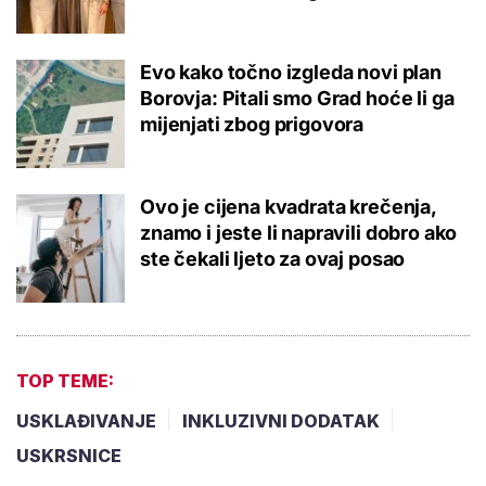
Evo kako točno izgleda novi plan
Borovja: Pitali smo Grad hoće li ga
mijenjati zbog prigovora
Ovo je cijena kvadrata krečenja,
znamo i jeste li napravili dobro ako
ste čekali ljeto za ovaj posao
TOP TEME:
USKLAĐIVANJE
INKLUZIVNI DODATAK
USKRSNICE