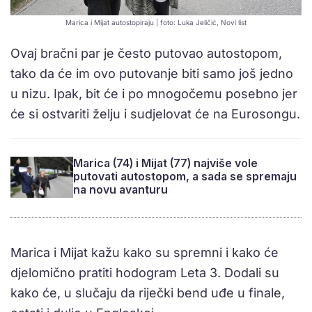
Marica i Mijat autostopiraju | foto: Luka Jeličić, Novi list
Ovaj bračni par je često putovao autostopom,
tako da će im ovo putovanje biti samo još jedno
u nizu. Ipak, bit će i po mnogočemu posebno jer
će si ostvariti želju i sudjelovat će na Eurosongu.
Marica (74) i Mijat (77) najviše vole
putovati autostopom, a sada se spremaju
na novu avanturu
Marica i Mijat kažu kako su spremni i kako će
djelomično pratiti hodogram Leta 3. Dodali su
kako će, u slučaju da riječki bend uđe u finale,