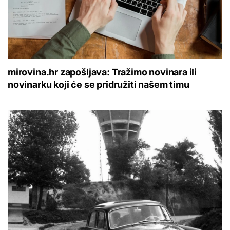
mirovina.hr zapošljava: Tražimo novinara ili
novinarku koji će se pridružiti našem timu