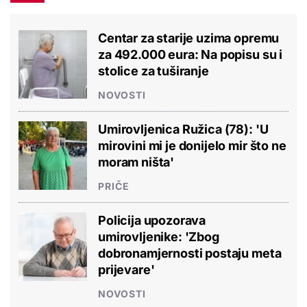
Centar za starije uzima opremu
za 492.000 eura: Na popisu su i
stolice za tuširanje
NOVOSTI
Umirovljenica Ružica (78): 'U
mirovini mi je donijelo mir što ne
moram ništa'
PRIČE
Policija upozorava
umirovljenike: 'Zbog
dobronamjernosti postaju meta
prijevare'
NOVOSTI