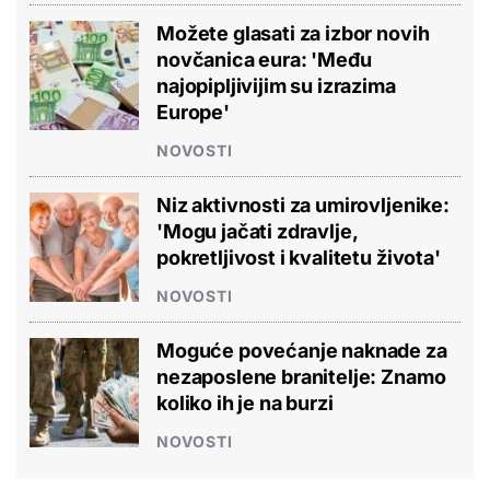
Možete glasati za izbor novih
novčanica eura: 'Među
najopipljivijim su izrazima
Europe'
NOVOSTI
Niz aktivnosti za umirovljenike:
'Mogu jačati zdravlje,
pokretljivost i kvalitetu života'
NOVOSTI
Moguće povećanje naknade za
nezaposlene branitelje: Znamo
koliko ih je na burzi
NOVOSTI