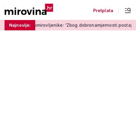
Pretplata
a umirovljenike: 'Zbog dobronamjernosti postaju meta prijevar
Najnovije: