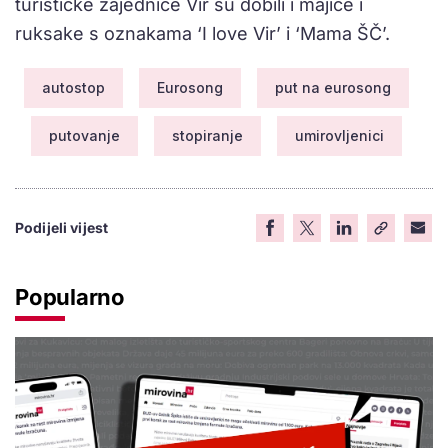
turističke zajednice Vir su dobili i majice i
ruksake s oznakama ‘I love Vir’ i ‘Mama ŠČ’.
autostop
Eurosong
put na eurosong
putovanje
stopiranje
umirovljenici
Podijeli vijest
Popularno