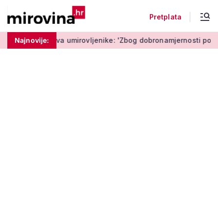
Pretplata
ava umirovljenike: 'Zbog dobronamjernosti postaju meta prijev
Najnovije: