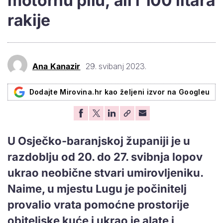
motornu pilu, ali i 100 litara
rakije
Ana Kanazir
29. svibanj 2023.
Dodajte Mirovina.hr kao željeni izvor na Googleu
U Osječko-baranjskoj županiji je u
razdoblju od 20. do 27. svibnja lopov
ukrao neobične stvari umirovljeniku.
Naime, u mjestu Lugu je počinitelj
provalio vrata pomoćne prostorije
obiteljske kuće i ukrao je alate i