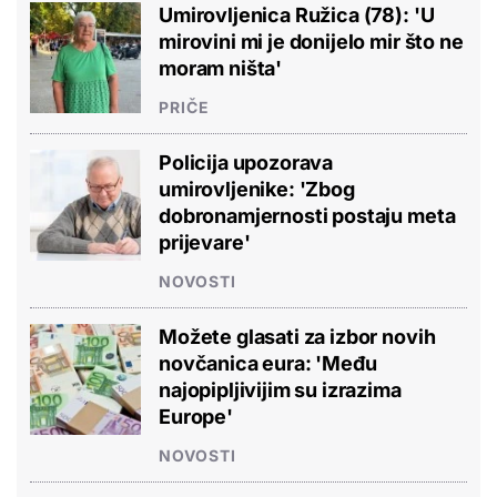
Umirovljenica Ružica (78): 'U
mirovini mi je donijelo mir što ne
moram ništa'
PRIČE
Policija upozorava
umirovljenike: 'Zbog
dobronamjernosti postaju meta
prijevare'
NOVOSTI
Možete glasati za izbor novih
novčanica eura: 'Među
najopipljivijim su izrazima
Europe'
NOVOSTI