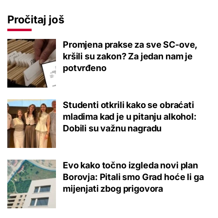
Pročitaj još
Promjena prakse za sve SC-ove,
kršili su zakon? Za jedan nam je
potvrđeno
Studenti otkrili kako se obraćati
mladima kad je u pitanju alkohol:
Dobili su važnu nagradu
Evo kako točno izgleda novi plan
Borovja: Pitali smo Grad hoće li ga
mijenjati zbog prigovora