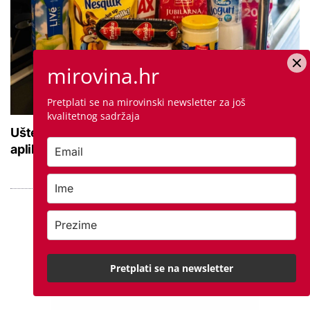
mirovina.hr
Pretplati se na mirovinski newsletter za još
kvalitetnog sadržaja
Uštedjeli smo preko 35 eura: Isprobali smo novu
aplikaciju za uštede, evo kako se koristi
Pretplati se na newsletter