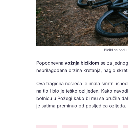
Bicikl na podu 
Popodnevna
vožnja biciklom
se za jednog 
neprilagođena brzina kretanja, naglo skret
Ova tragična nesreća je imala smrtni isho
na tlo i bio je teško ozlijeđen. Kako nav
bolnicu u Požegi kako bi mu se pružila dal
je satima preminuo od posljedica ozljeda.