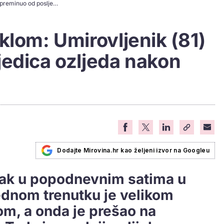
Kobna vožnja biciklom: Umirovljenik (81) preminuo od posljedica ozljeda nakon bizarne nesreće
klom: Umirovljenik (81)
jedica ozljeda nakon
Dodajte Mirovina.hr kao željeni izvor na Googleu
rtak u popodnevnim satima u
jednom trenutku je velikom
om, a onda je prešao na