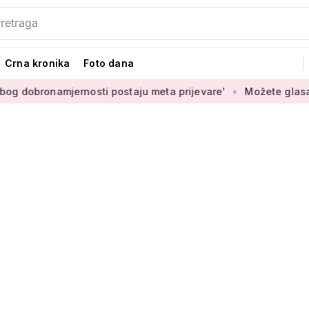
Crna kronika
Foto dana
ernosti postaju meta prijevare'
Možete glasati za izbor nov