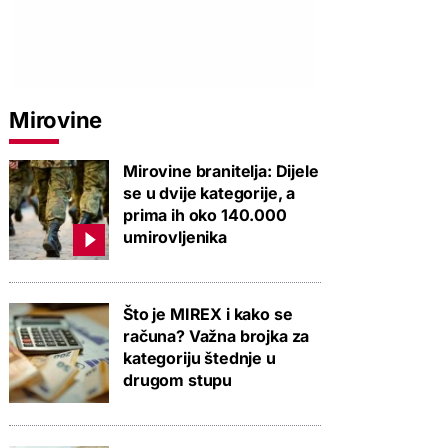
Mirovine
Mirovine branitelja: Dijele
se u dvije kategorije, a
prima ih oko 140.000
umirovljenika
Što je MIREX i kako se
računa? Važna brojka za
kategoriju štednje u
drugom stupu