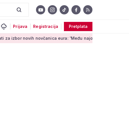
Prijava
Registracija
Pretplata
ih novčanica eura: 'Među najopipljivijim su izrazima Europe'