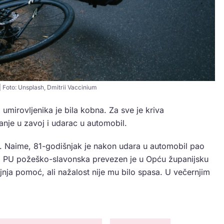
| Foto: Unsplash, Dmitrii Vaccinium
umirovljenika je bila kobna. Za sve je kriva
anje u zavoj i udarac u automobil.
d. Naime, 81-godišnjak je nakon udara u automobil pao
odi PU požeško-slavonska prevezen je u Opću županijsku
jnja pomoć, ali nažalost nije mu bilo spasa. U večernjim