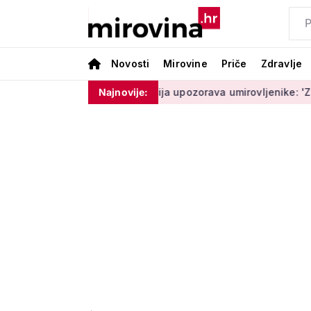
Novosti
Mirovine
Priče
Zdravlje
ram ništa'
Policija upozorava umirovljenike: 'Zbog dobronamj
Najnovije: