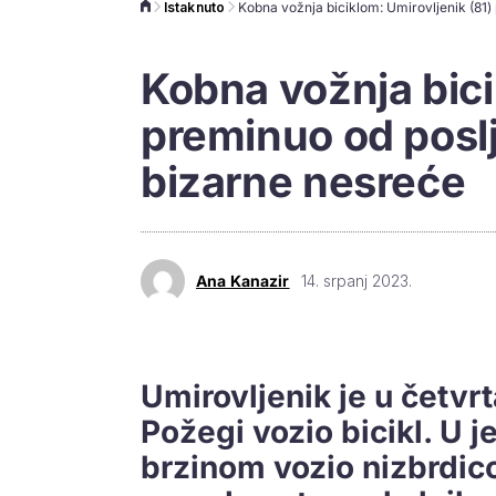
Istaknuto
Kobna vožnja bici
preminuo od posl
bizarne nesreće
Ana Kanazir
14. srpanj 2023.
Umirovljenik je u četv
Požegi vozio bicikl. U 
brzinom vozio nizbrdic