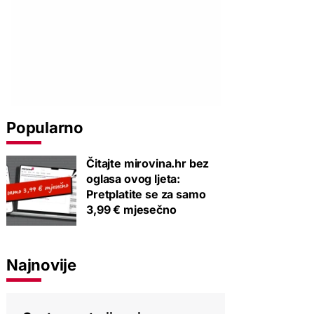
Popularno
Čitajte mirovina.hr bez
oglasa ovog ljeta:
Pretplatite se za samo
3,99 € mjesečno
Najnovije