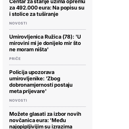
Centar za starije uzima opremu
za 492.000 eura: Na popisu su
i stolice za tuširanje
NOVOSTI
Umirovljenica Ružica (78): 'U
mirovini mi je donijelo mir što
ne moram ništa'
PRIČE
Policija upozorava
umirovljenike: 'Zbog
dobronamjernosti postaju
meta prijevare'
NOVOSTI
Možete glasati za izbor novih
novčanica eura: 'Među
najopipljivijim su izrazima