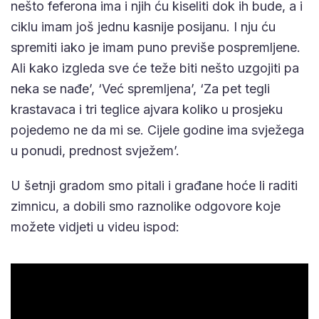
nešto feferona ima i njih ću kiseliti dok ih bude, a i
ciklu imam još jednu kasnije posijanu. I nju ću
spremiti iako je imam puno previše pospremljene.
Ali kako izgleda sve će teže biti nešto uzgojiti pa
neka se nađe’, ‘Već spremljena’, ‘Za pet tegli
krastavaca i tri teglice ajvara koliko u prosjeku
pojedemo ne da mi se. Cijele godine ima svježega
u ponudi, prednost svježem’.
U šetnji gradom smo pitali i građane hoće li raditi
zimnicu, a dobili smo raznolike odgovore koje
možete vidjeti u videu ispod: