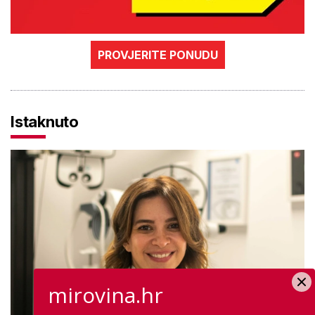
PROVJERITE PONUDU
Istaknuto
mirovina.hr