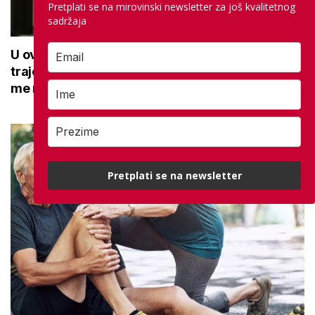
Pretplati se na mirovinski newsletter za još kvalitetnog
sadržaja
U ovoj optici rade najdetaljniji pregled vida,
traje sat vremena: Bila sam na njemu, evo što
me naučio
Pretplati se na newsletter