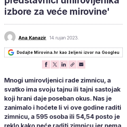
predstavnici umirovljenika
izbore za veće mirovine'
Ana Kanazir
14. rujan 2023.
Dodajte Mirovina.hr kao željeni izvor na Googleu
Mnogi umirovljenici rade zimnicu, a
svatko ima svoju tajnu ili tajni sastojak
koji hrani daje poseban okus. Nas je
zanimalo i hoćete li vi ove godine raditi
zimnicu, a 595 osoba ili 54,54 posto je
reklo kako neće raditi zimnicu jer nema