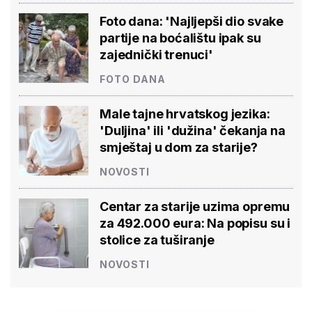
Foto dana: 'Najljepši dio svake
partije na boćalištu ipak su
zajednički trenuci'
FOTO DANA
Male tajne hrvatskog jezika:
'Duljina' ili 'dužina' čekanja na
smještaj u dom za starije?
NOVOSTI
Centar za starije uzima opremu
za 492.000 eura: Na popisu su i
stolice za tuširanje
NOVOSTI