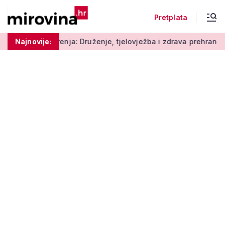
Pretplata
nja: Druženje, tjelovježba i zdrava prehrana za umirovljenike
Najnovije: