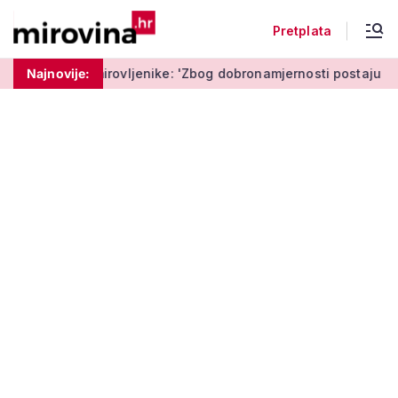
Pretplata
ovljenike: 'Zbog dobronamjernosti postaju meta prijevare'
Najnovije: