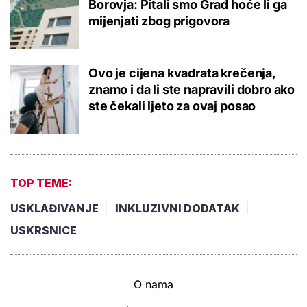
Borovja: Pitali smo Grad hoće li ga
mijenjati zbog prigovora
Ovo je cijena kvadrata krečenja,
znamo i da li ste napravili dobro ako
ste čekali ljeto za ovaj posao
TOP TEME:
USKLAĐIVANJE
INKLUZIVNI DODATAK
USKRSNICE
O nama