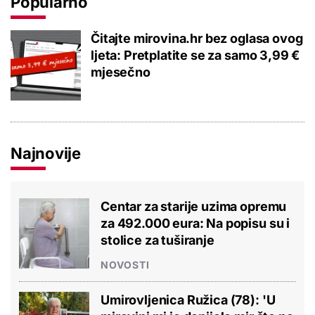
Popularno
Čitajte mirovina.hr bez oglasa ovog
ljeta: Pretplatite se za samo 3,99 €
mjesečno
Najnovije
Centar za starije uzima opremu
za 492.000 eura: Na popisu su i
stolice za tuširanje
NOVOSTI
Umirovljenica Ružica (78): 'U