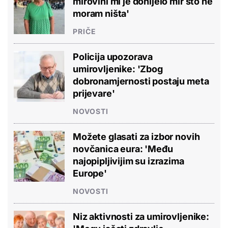
mirovini mi je donijelo mir što ne
moram ništa'
PRIČE
Policija upozorava
umirovljenike: 'Zbog
dobronamjernosti postaju meta
prijevare'
NOVOSTI
Možete glasati za izbor novih
novčanica eura: 'Među
najopipljivijim su izrazima
Europe'
NOVOSTI
Niz aktivnosti za umirovljenike: