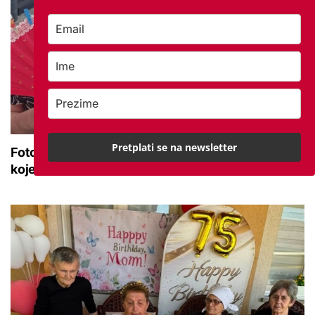
Pretplati se na newsletter
Foto dana: Umirovljenici ručno dekorirali lepeze
koje će ih 'čuvati' od vrućina