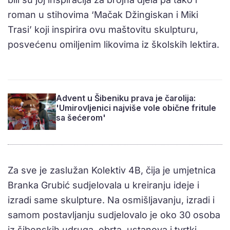
roman u stihovima ‘Mačak Džingiskan i Miki
Trasi’ koji inspirira ovu maštovitu skulpturu,
posvećenu omiljenim likovima iz školskih lektira.
Advent u Šibeniku prava je čarolija:
'Umirovljenici najviše vole obične fritule
sa šećerom'
Za sve je zaslužan Kolektiv 4B, čija je umjetnica
Branka Grubić sudjelovala u kreiranju ideje i
izradi same skulpture. Na osmišljavanju, izradi i
samom postavljanju sudjelovalo je oko 30 osoba
iz šibenskih udruga, obrta, ustanova i tvrtki.