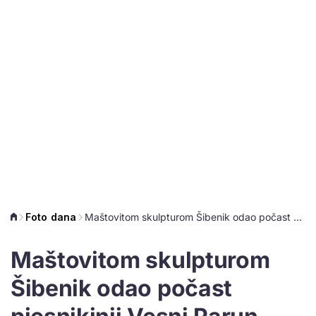
Foto dana
Maštovitom skulpturom Šibenik odao počast pjesnikinji Vesni Parun, pogledajte kako izgleda
Maštovitom skulpturom
Šibenik odao počast