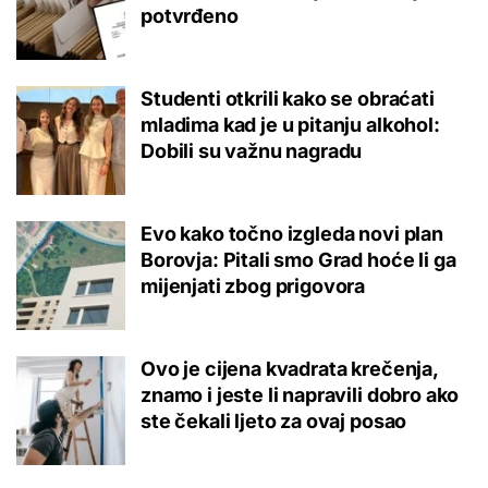
potvrđeno
Studenti otkrili kako se obraćati
mladima kad je u pitanju alkohol:
Dobili su važnu nagradu
Evo kako točno izgleda novi plan
Borovja: Pitali smo Grad hoće li ga
mijenjati zbog prigovora
Ovo je cijena kvadrata krečenja,
znamo i jeste li napravili dobro ako
ste čekali ljeto za ovaj posao