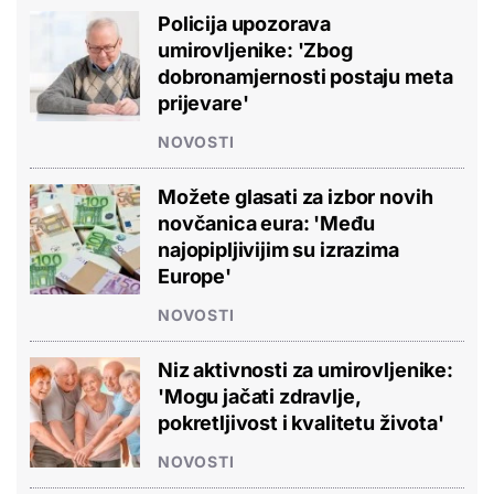
Policija upozorava
umirovljenike: 'Zbog
dobronamjernosti postaju meta
prijevare'
NOVOSTI
Možete glasati za izbor novih
novčanica eura: 'Među
najopipljivijim su izrazima
Europe'
NOVOSTI
Niz aktivnosti za umirovljenike:
'Mogu jačati zdravlje,
pokretljivost i kvalitetu života'
NOVOSTI