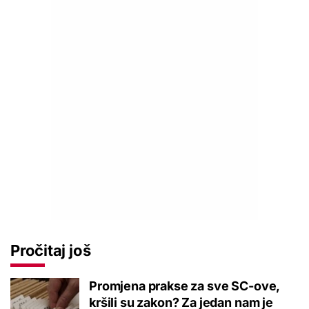
Pročitaj još
Promjena prakse za sve SC-ove,
kršili su zakon? Za jedan nam je