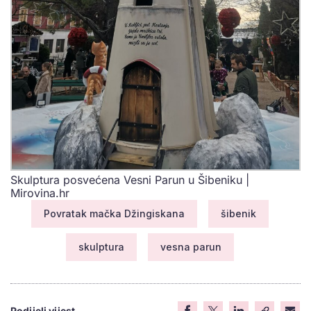
Skulptura posvećena Vesni Parun u Šibeniku |
Mirovina.hr
Povratak mačka Džingiskana
šibenik
skulptura
vesna parun
Podijeli vijest