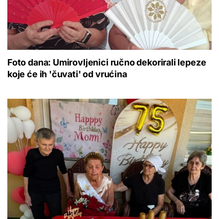
Foto dana: Umirovljenici ručno dekorirali lepeze
koje će ih 'čuvati' od vrućina