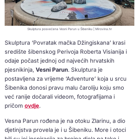
Skulptura posvećena Vesni Parun u Šibeniku | Mirovina.hr
Skulptura ‘Povratak mačka Džingiskana’ krasi
središte šibenskog Perivoja Roberta Visianija i
odaje počast jednoj od najvećih hrvatskih
pjesnikinja,
Vesni Parun
. Skulptura je
postavljena za vrijeme ‘Adventure’ koja u srcu
Šibenika donosi pravu malu čaroliju koju smo
već ranije dočarali videom, fotografijama i
pričom
ovdje
.
Vesna Parun rođena je na otoku Zlarinu, a dio
djetinjstva provela je i u Šibeniku. More i otoci
bili su joj inspiracija za brojna djela pa tako i