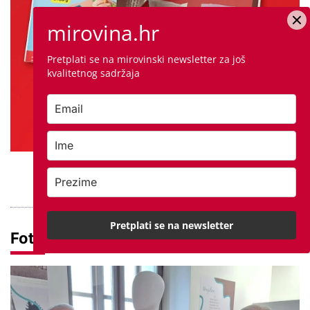
mirovina.hr
Pretplati se na mirovinski newsletter za još
kvalitetnog sadržaja
PROVJERITE PONUDU
Pretplati se na newsletter
Foto dana