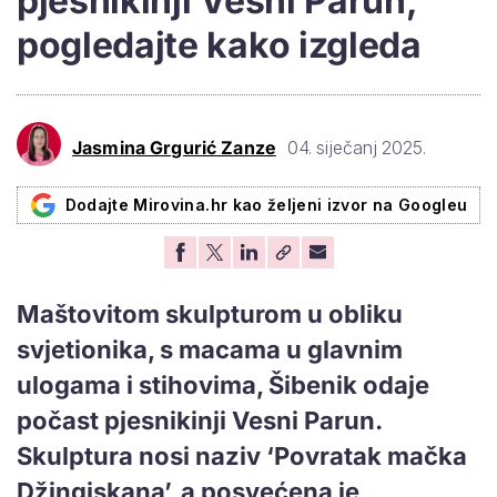
pjesnikinji Vesni Parun,
pogledajte kako izgleda
Jasmina Grgurić Zanze
04. siječanj 2025.
Dodajte Mirovina.hr kao željeni izvor na Googleu
Maštovitom skulpturom u obliku
svjetionika, s macama u glavnim
ulogama i stihovima, Šibenik odaje
počast pjesnikinji Vesni Parun.
Skulptura nosi naziv ‘Povratak mačka
Džingiskana’, a posvećena je