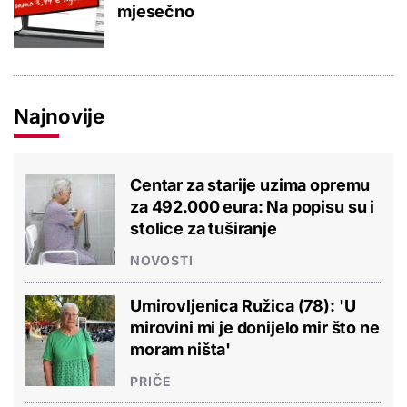
mjesečno
Najnovije
Centar za starije uzima opremu
za 492.000 eura: Na popisu su i
stolice za tuširanje
NOVOSTI
Umirovljenica Ružica (78): 'U
mirovini mi je donijelo mir što ne
moram ništa'
PRIČE