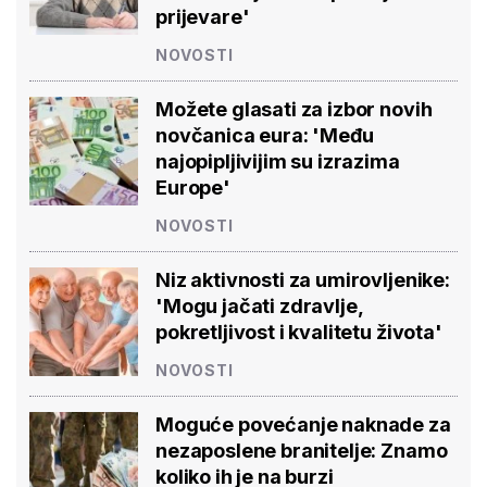
prijevare'
NOVOSTI
Možete glasati za izbor novih
novčanica eura: 'Među
najopipljivijim su izrazima
Europe'
NOVOSTI
Niz aktivnosti za umirovljenike:
'Mogu jačati zdravlje,
pokretljivost i kvalitetu života'
NOVOSTI
Moguće povećanje naknade za
nezaposlene branitelje: Znamo
koliko ih je na burzi