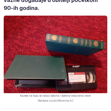
90-ih godina.
Kazeta na kojoj se nalazi bakina i djedina maturalna večer
(Barbara Jurišić/Mirovina.hr)