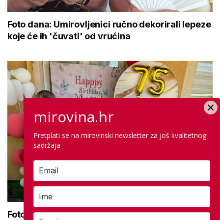
Foto dana: Umirovljenici ručno dekorirali lepeze
koje će ih 'čuvati' od vrućina
mirovina.hr
Pretplati se na mirovinski newsletter za još kvalitetnog
sadržaja
Foto dana: Umirovljenica Dragica u dobrom