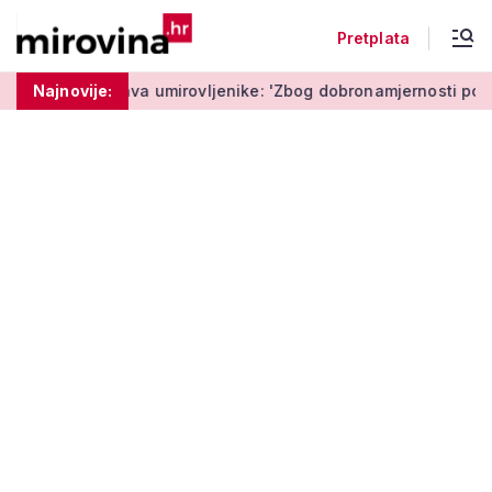
Pretplata
ava umirovljenike: 'Zbog dobronamjernosti postaju meta prijeva
Najnovije: