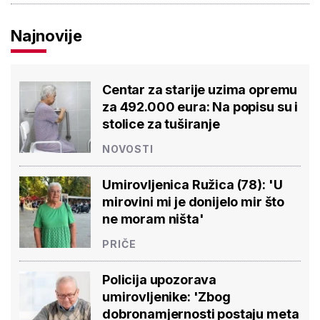
Najnovije
Centar za starije uzima opremu
za 492.000 eura: Na popisu su i
stolice za tuširanje
NOVOSTI
Umirovljenica Ružica (78): 'U
mirovini mi je donijelo mir što
ne moram ništa'
PRIČE
Policija upozorava
umirovljenike: 'Zbog
dobronamjernosti postaju meta