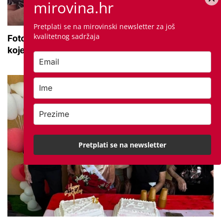
mirovina.hr
Pretplati se na mirovinski newsletter za još
kvalitetnog sadržaja
Foto dana: Umirovljenici ručno dekorirali lepeze
koje će ih 'čuvati' od vrućina
Pretplati se na newsletter