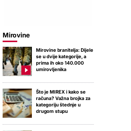
Mirovine
Mirovine branitelja: Dijele
se u dvije kategorije, a
prima ih oko 140.000
umirovljenika
Što je MIREX i kako se
računa? Važna brojka za
kategoriju štednje u
drugom stupu