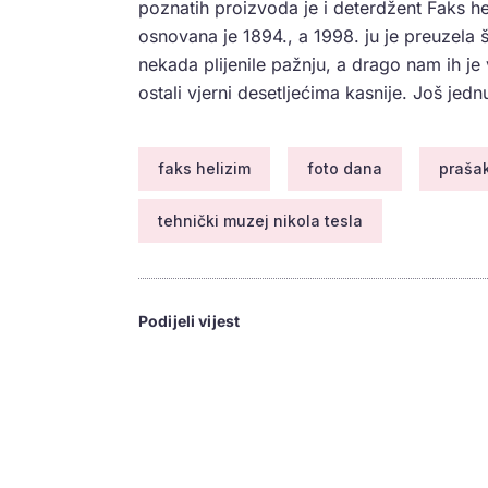
poznatih proizvoda je i deterdžent Faks hel
osnovana je 1894., a 1998. ju je preuzela
nekada plijenile pažnju, a drago nam ih je
ostali vjerni desetljećima kasnije. Još je
faks helizim
foto dana
prašak
tehnički muzej nikola tesla
Podijeli vijest