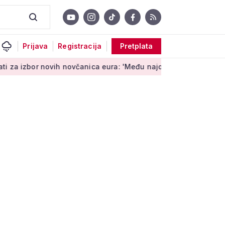
Prijava
Registracija
Pretplata
ovih novčanica eura: 'Među najopipljivijim su izrazima Europe'