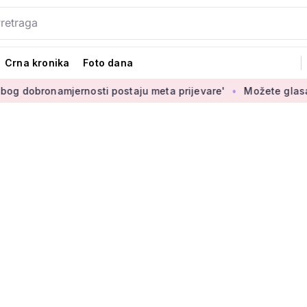
Crna kronika
Foto dana
mjernosti postaju meta prijevare'
Možete glasati za izbor n