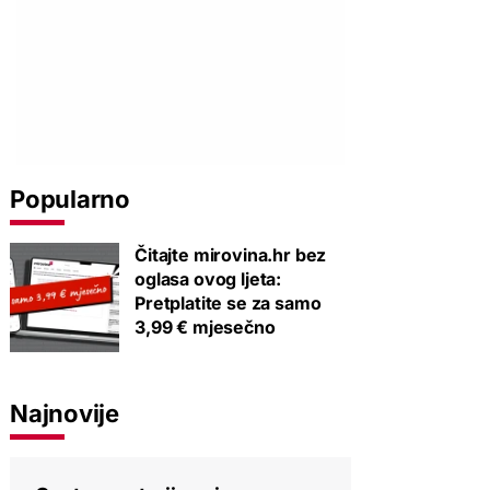
Popularno
Čitajte mirovina.hr bez
oglasa ovog ljeta:
Pretplatite se za samo
3,99 € mjesečno
Najnovije