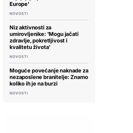
Europe'
NOVOSTI
Niz aktivnosti za
umirovljenike: 'Mogu jačati
zdravlje, pokretljivost i
kvalitetu života'
NOVOSTI
Moguće povećanje naknade za
nezaposlene branitelje: Znamo
koliko ih je na burzi
NOVOSTI
PROVJERITE PONUDU
PROVJERITE PONUDU
PROVJERIT