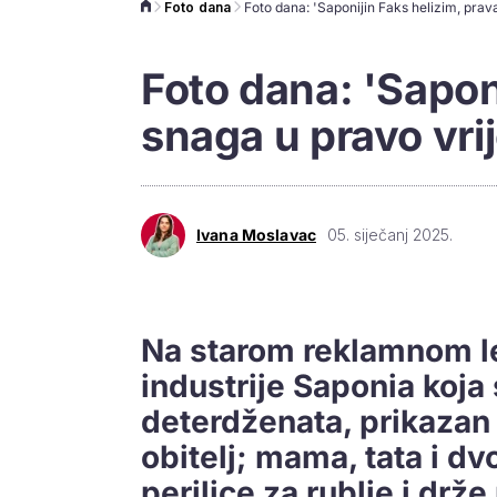
Foto dana
Foto dana: 'Sapon
snaga u pravo vri
Ivana Moslavac
05. siječanj 2025.
Na starom reklamnom l
industrije Saponia koja
deterdženata, prikazan 
obitelj; mama, tata i dv
perilice za rublje i drže