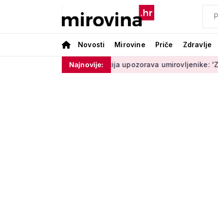
Novosti
Mirovine
Priče
Zdravlje
oram ništa'
Policija upozorava umirovljenike: 'Zbog dobrona
Najnovije: