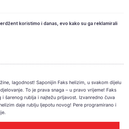
erdžent koristimo i danas, evo kako su ga reklamirali
ežine, lagodnost! Saponijin Faks helizim, u svakom dijelu
jelovanje. To je prava snaga – u pravo vrijeme! Faks
og i šarenog rublja i najtežu prljavost. Izvanredno čuva
lizim daje rublju ljepotu novog! Pere programirano i
je.