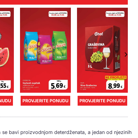
ONUDU
PROVJERITE PONUDU
PROVJERITE PONUDU
a se bavi proizvodnjom deterdženata, a jedan od njezinih