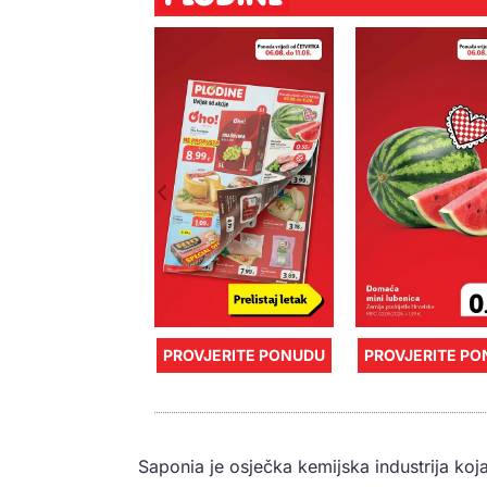
PROVJERITE PONUDU
PROVJERITE P
Saponia je osječka kemijska industrija koj