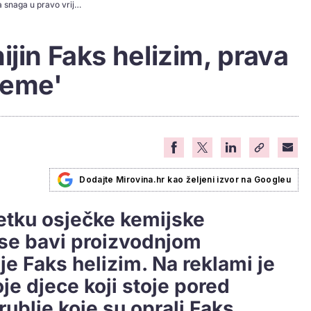
Foto dana: 'Saponijin Faks helizim, prava snaga u pravo vrijeme'
ijin Faks helizim, prava
jeme'
Dodajte Mirovina.hr kao željeni izvor na Googleu
etku osječke kemijske
 se bavi proizvodnjom
je Faks helizim. Na reklami je
oje djece koji stoje pored
 rublje koje su oprali Faks