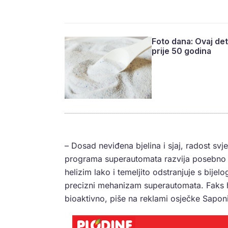
Foto dana: Ovaj det
prije 50 godina
– Dosad neviđena bjelina i sjaj, radost svj
programa superautomata razvija posebno d
helizim lako i temeljito odstranjuje s bijel
precizni mehanizam superautomata. Faks he
bioaktivno, piše na reklami osječke Saponi