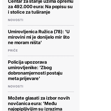
Centar za starije uzima opremu
za 492.000 eura: Na popisu su
i stolice za tuširanje
NOVOSTI
Umirovljenica Ružica (78): 'U
mirovini mi je donijelo mir što
ne moram ništa'
PRIČE
Policija upozorava
umirovljenike: 'Zbog
dobronamjernosti postaju
meta prijevare'
NOVOSTI
Možete glasati za izbor novih
novčanica eura: 'Među
najopipljivijim su izrazima