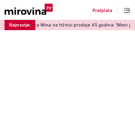
Pretplata
 Mina na tržnici prodaje 45 godina: 'Meni je ovo zabava i terap
Najnovije: