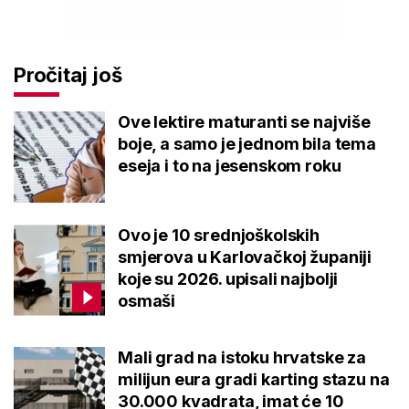
Pročitaj još
Ove lektire maturanti se najviše
boje, a samo je jednom bila tema
eseja i to na jesenskom roku
Ovo je 10 srednjoškolskih
smjerova u Karlovačkoj županiji
koje su 2026. upisali najbolji
osmaši
Mali grad na istoku hrvatske za
milijun eura gradi karting stazu na
30.000 kvadrata, imat će 10