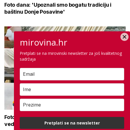
Foto dana: 'Upoznali smo bogatu tradiciju i
baštinu Donje Posavine'
mirovina.hr
Pretplati se na mirovinski newsletter za još kvalitetnog
sadržaja
Foto dana: 'Baka Marta i u 100. godini zrači
Pretplati se na newsletter
vedrinom, toplinom i životnom snagom'