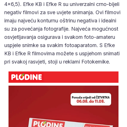
4×6,5). Efke KB i Efke R su univerzalni crno-bijeli
negativ filmovi za sve uvjete snimanja. Ovi filmovi
imaju najveću konturnu oštrinu negativa i idealni
su za povećanja fotografije. Najveća mogućnost
osvjetljavanja osigurava i svakom foto-amateru
uspjele snimke sa svakim fotoaparatom. S Efke
KB i Efke R filmovima možete s uspjehom snimati
pri svakoj rasvjeti, stoji u reklami Fotokemike.