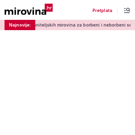
Pretplata
iteljskih mirovina za borbeni i neborbeni sektor od početka 2
Najnovije: