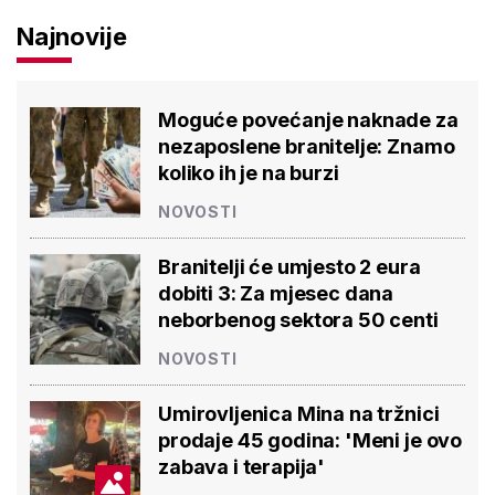
Najnovije
Moguće povećanje naknade za
nezaposlene branitelje: Znamo
koliko ih je na burzi
NOVOSTI
Branitelji će umjesto 2 eura
dobiti 3: Za mjesec dana
neborbenog sektora 50 centi
NOVOSTI
Umirovljenica Mina na tržnici
prodaje 45 godina: 'Meni je ovo
zabava i terapija'