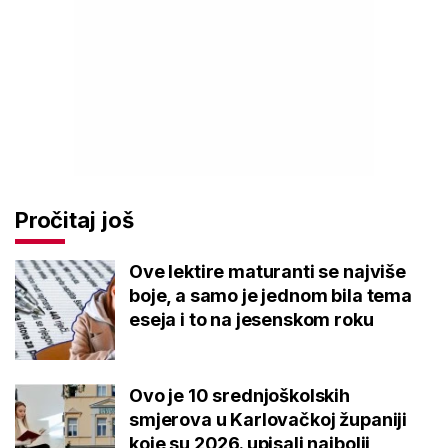
Pročitaj još
Ove lektire maturanti se najviše
boje, a samo je jednom bila tema
eseja i to na jesenskom roku
Ovo je 10 srednjoškolskih
smjerova u Karlovačkoj županiji
koje su 2026. upisali najbolji