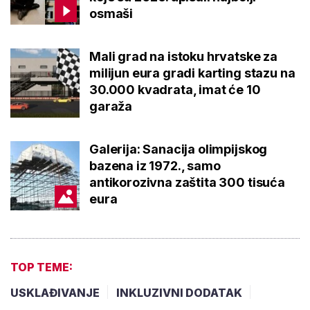
osmaši
Mali grad na istoku hrvatske za
milijun eura gradi karting stazu na
30.000 kvadrata, imat će 10
garaža
Galerija: Sanacija olimpijskog
bazena iz 1972., samo
antikorozivna zaštita 300 tisuća
eura
TOP TEME:
USKLAĐIVANJE
INKLUZIVNI DODATAK