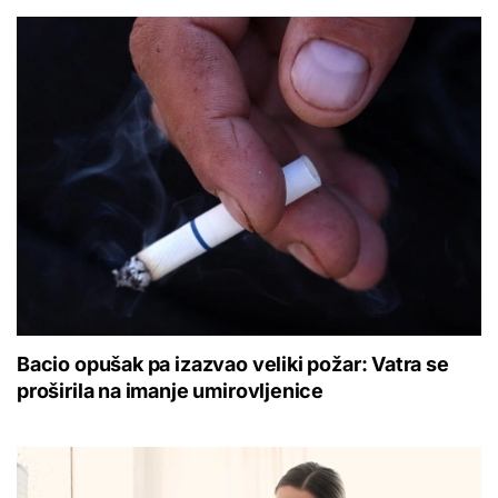
Bacio opušak pa izazvao veliki požar: Vatra se
proširila na imanje umirovljenice