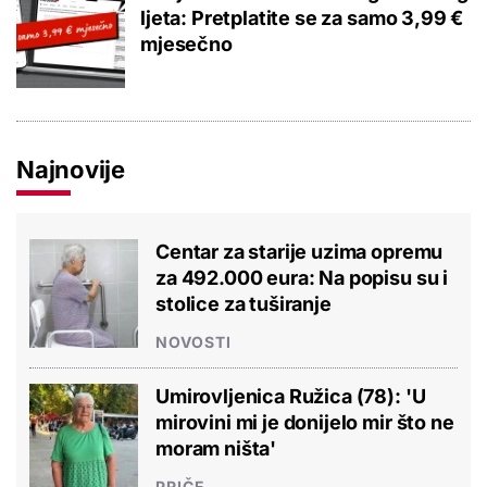
ljeta: Pretplatite se za samo 3,99 €
mjesečno
Najnovije
Centar za starije uzima opremu
za 492.000 eura: Na popisu su i
stolice za tuširanje
NOVOSTI
Umirovljenica Ružica (78): 'U
mirovini mi je donijelo mir što ne
moram ništa'
PRIČE