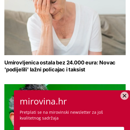
Umirovljenica ostala bez 24.000 eura: Novac
'podijelili' lažni policajac i taksist
mirovina.hr
Pretplati se na mirovinski newsletter za još
kvalitetnog sadržaja