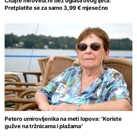
Čitajte mirovina.hr bez oglasa ovog ljeta:
Pretplatite se za samo 3,99 € mjesečno
Petero umirovljenika na meti lopova: 'Koriste
gužve na tržnicama i plažama'