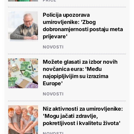
Policija upozorava
umirovljenike: 'Zbog
dobronamjernosti postaju meta
prijevare'
NOVOSTI
Možete glasati za izbor novih
novčanica eura: 'Među
najopipljivijim su izrazima
Europe'
NOVOSTI
Niz aktivnosti za umirovljenike:
'Mogu jačati zdravlje,
pokretljivost i kvalitetu života'
NOVOSTI