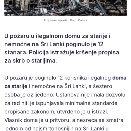
Izgorena zgrada | Foto: Canva
U požaru u ilegalnom domu za starije i
nemoćne na Šri Lanki poginulo je 12
stanara. Policija istražuje kršenje propisa
za skrb o starijima.
U požaru je poginulo 12 korisnika ilegalnog
doma
za starije
i nemoćne na Šri Lanki, a šestero
osoba je ozlijeđeno. Ustanova nije imala dozvolu
za rad niti je ispunjavala minimalne standarde
propisane zakonom, utvrđeno je u istrazi.
Vlasnik doma je u pritvoru, a nesreća se smatra
jednom od najsmrtonosnijih na Šri Lanki u