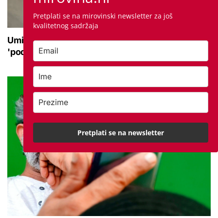
Pretplati se na mirovinski newsletter za još
kvalitetnog sadržaja
Umirovljenica ostala bez 24.000 eura: Novac
'podijelili' lažni policajac i taksist
Pretplati se na newsletter