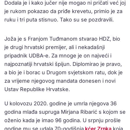
Dodala je i kako jučer nije mogao ni pričati već joj
je rukom pokazao da priđe krevetu, primio je za
ruku i tri puta stisnuo. Tako su se pozdravili.
Joža je s Franjom Tuđmanom stvarao HDZ, bio
je drugi hrvatski premijer, ali i nekadašnji
pripadnik UDBA-e. Za mnoge je on najveći i
najpoznatiji hrvatski špijun. Diplomirao je pravo,
a bio je i borac u Drugom svjetskom ratu, dok je
za vrijeme njegovog mandata donesen i novi
Ustav Republike Hrvatske.
U kolovozu 2020. godine je umrla njegova 36
godina mlađa supruga Mirjana Ribarić s kojom se
oženio kada je imao 96 godina. U srpnju prošle
godine mu se udala 70-godišnja
kćer Zrnka
koja