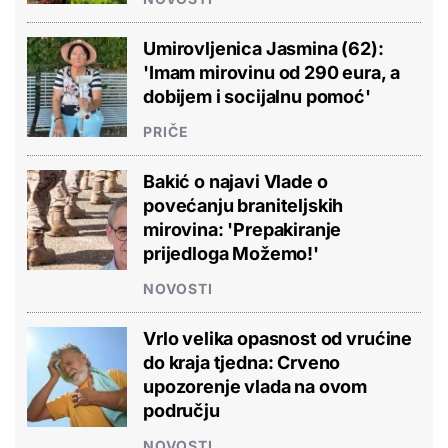
Umirovljenica Jasmina (62):
'Imam mirovinu od 290 eura, a
dobijem i socijalnu pomoć'
PRIČE
Bakić o najavi Vlade o
povećanju braniteljskih
mirovina: 'Prepakiranje
prijedloga Možemo!'
NOVOSTI
Vrlo velika opasnost od vrućine
do kraja tjedna: Crveno
upozorenje vlada na ovom
području
NOVOSTI