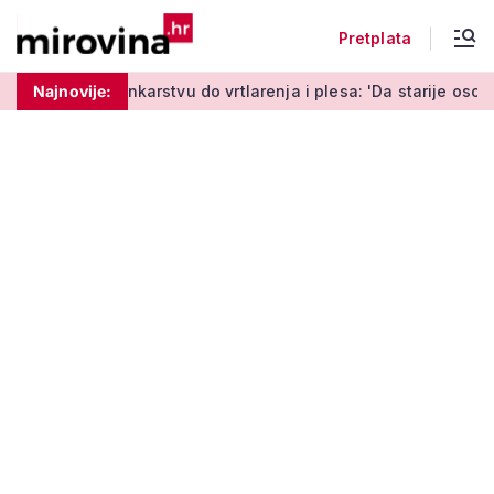
Pretplata
arstvu do vrtlarenja i plesa: 'Da starije osobe ne ostavimo sam
Najnovije: