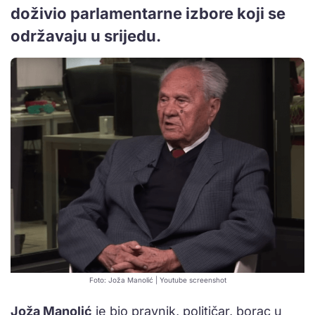
doživio parlamentarne izbore koji se
održavaju u srijedu.
Foto: Joža Manolić | Youtube screenshot
Joža Manolić
je bio pravnik, političar, borac u