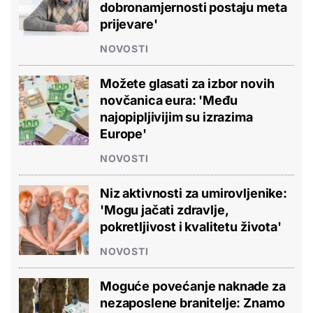
dobronamjernosti postaju meta
prijevare'
NOVOSTI
Možete glasati za izbor novih
novčanica eura: 'Među
najopipljivijim su izrazima
Europe'
NOVOSTI
Niz aktivnosti za umirovljenike:
'Mogu jačati zdravlje,
pokretljivost i kvalitetu života'
NOVOSTI
Moguće povećanje naknade za
nezaposlene branitelje: Znamo