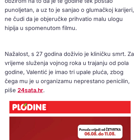
obzirom na to da je te godine tek postao
punoljetan, a uz to je sanjao o glumačkoj karijeri,
ne čudi da je objeručke prihvatio malu ulogu
hipija u spomenutom filmu.
Nažalost, s 27 godina doživio je kliničku smrt. Za
vrijeme služenja vojnog roka u trajanju od pola
godine, Valentić je imao tri upale pluća, zbog
čega mu je u organizamu neprestano penicilin,
piše
24sata.hr
.