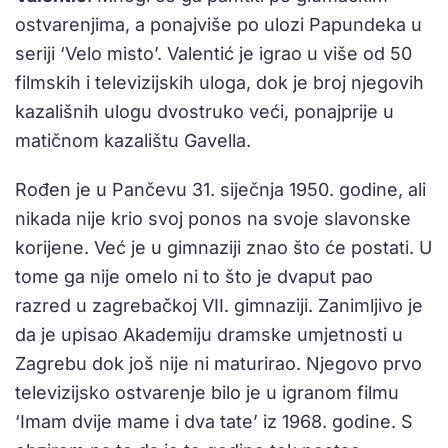
ostvarenjima, a ponajviše po ulozi Papundeka u
seriji ‘Velo misto’. Valentić je igrao u više od 50
filmskih i televizijskih uloga, dok je broj njegovih
kazališnih ulogu dvostruko veći, ponajprije u
matičnom kazalištu Gavella.
Rođen je u Pančevu 31. siječnja 1950. godine, ali
nikada nije krio svoj ponos na svoje slavonske
korijene. Već je u gimnaziji znao što će postati. U
tome ga nije omelo ni to što je dvaput pao
razred u zagrebačkoj VII. gimnaziji. Zanimljivo je
da je upisao Akademiju dramske umjetnosti u
Zagrebu dok još nije ni maturirao. Njegovo prvo
televizijsko ostvarenje bilo je u igranom filmu
‘Imam dvije mame i dva tate’ iz 1968. godine. S