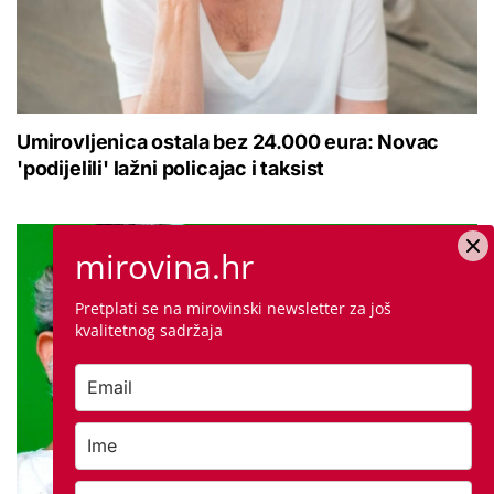
Umirovljenica ostala bez 24.000 eura: Novac
'podijelili' lažni policajac i taksist
mirovina.hr
Pretplati se na mirovinski newsletter za još
kvalitetnog sadržaja