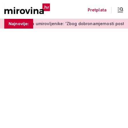
Pretplata
a umirovljenike: 'Zbog dobronamjernosti postaju meta prijevar
Najnovije: