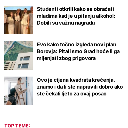
Studenti otkrili kako se obraćati
mladima kad je u pitanju alkohol:
Dobili su važnu nagradu
Evo kako točno izgleda novi plan
Borovja: Pitali smo Grad hoće li ga
mijenjati zbog prigovora
Ovo je cijena kvadrata krečenja,
znamo i da li ste napravili dobro ako
ste čekali ljeto za ovaj posao
TOP TEME: