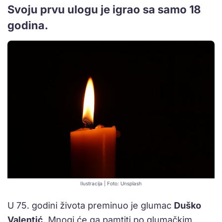
Svoju prvu ulogu je igrao sa samo 18
godina.
Ilustracija | Foto: Unsplash
U 75. godini života preminuo je glumac
Duško
Valentić
. Mnogi će ga pamtiti po glumačkim