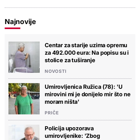
Najnovije
Centar za starije uzima opremu
za 492.000 eura: Na popisu su i
stolice za tuširanje
NOVOSTI
Umirovljenica Ružica (78): 'U
mirovini mi je donijelo mir što ne
moram ništa'
PRIČE
Policija upozorava
umirovljenike: 'Zbog