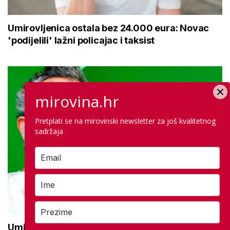
Umirovljenica ostala bez 24.000 eura: Novac
'podijelili' lažni policajac i taksist
mirovina.hr
Pretplati se na mirovinski newsletter za još kvalitetnog
sadržaja
Umirovljenik ostao bez pola milijuna eura: Sada