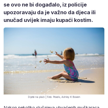
se ovo ne bi događalo, iz policije
upozoravaju da je važno da djeca ili
unučad uvijek imaju kupaći kostim.
Dijete na plaži | Foto: Pexels, Ashley K Bowen
Nakon nekoliko slučajeva uhvaćenih muškaraca