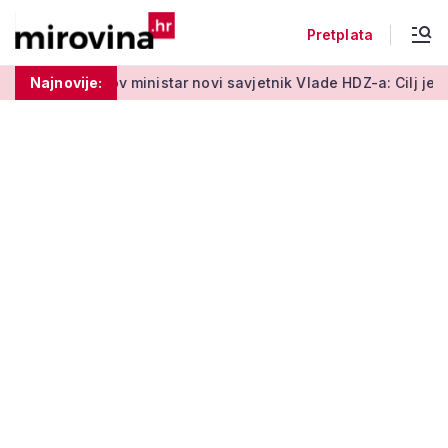
Pretplata
v ministar novi savjetnik Vlade HDZ-a: Cilj je zaštita standard
Najnovije: