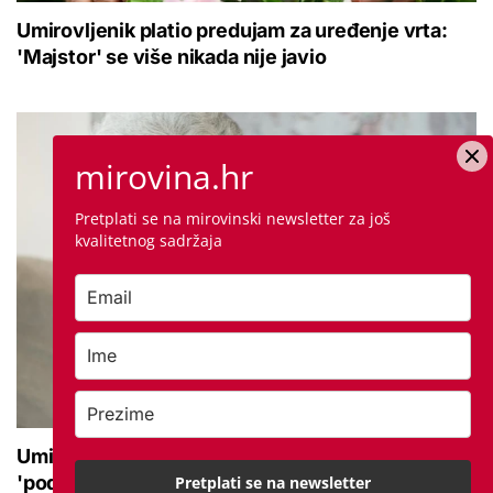
Umirovljenik platio predujam za uređenje vrta:
'Majstor' se više nikada nije javio
mirovina.hr
Pretplati se na mirovinski newsletter za još
kvalitetnog sadržaja
Umirovljenica ostala bez 24.000 eura: Novac
'podijelili' lažni policajac i taksist
Pretplati se na newsletter