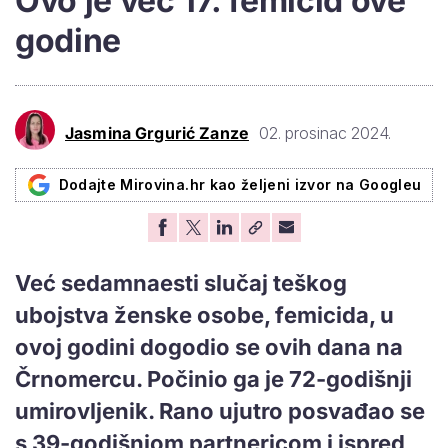
Ovo je već 17. femicid ove
godine
Jasmina Grgurić Zanze
02. prosinac 2024.
Dodajte Mirovina.hr kao željeni izvor na Googleu
Već sedamnaesti slučaj teškog
ubojstva ženske osobe, femicida, u
ovoj godini dogodio se ovih dana na
Črnomercu. Počinio ga je 72-godišnji
umirovljenik. Rano ujutro posvađao se
s 39-godišnjom partnericom i ispred