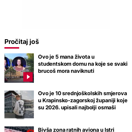
Pročitaj još
Ovo je 5 mana života u
studentskom domu na koje se svaki
brucoš mora naviknuti
Ovo je 10 srednjoškolskih smjerova
u Krapinsko-zagorskoj županiji koje
su 2026. upisali najbolji osmaši
Bivša zona ratnih aviona u Istri