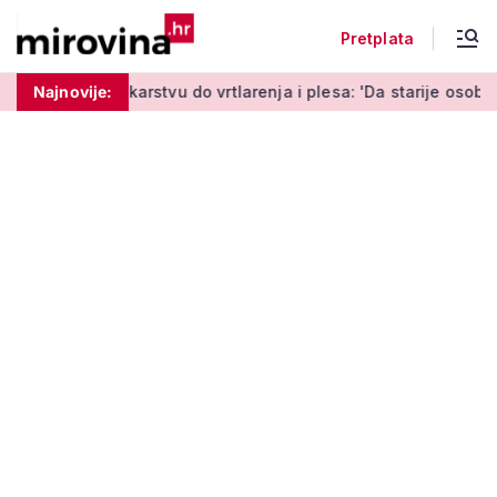
Pretplata
stvu do vrtlarenja i plesa: 'Da starije osobe ne ostavimo same
Najnovije: