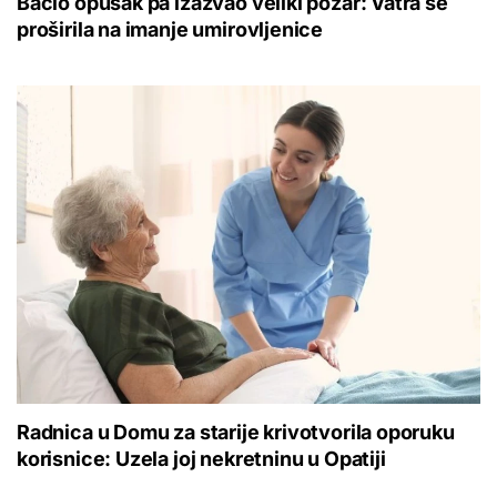
Bacio opušak pa izazvao veliki požar: Vatra se
proširila na imanje umirovljenice
Radnica u Domu za starije krivotvorila oporuku
korisnice: Uzela joj nekretninu u Opatiji