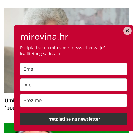
mirovina.hr
Pretplati se na mirovinski newsletter za još
kvalitetnog sadržaja
Umirovljenica ostala bez 24.000 eura: Novac
'podijelili' lažni policajac i taksist
Pretplati se na newsletter