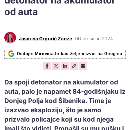
detonator na akumulator
od auta
Jasmina Grgurić Zanze
06. prosinac 2024.
Dodajte Mirovina.hr kao željeni izvor na Googleu
Da spoji detonator na akumulator od
auta, palo je napamet 84-godišnjaku iz
Donjeg Polja kod Šibenika. Time je
izazvao eksploziju, što je samo
prizvalo policajce koji su kod njega
imali što vidjeti. Pronašli su mu pušku i