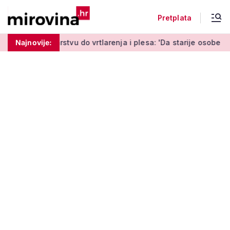
Pretplata
vu do vrtlarenja i plesa: 'Da starije osobe ne ostavimo same'
Najnovije: