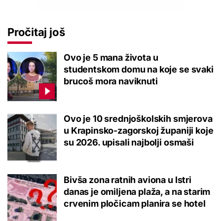
Pročitaj još
Ovo je 5 mana života u
studentskom domu na koje se svaki
brucoš mora naviknuti
Ovo je 10 srednjoškolskih smjerova
u Krapinsko-zagorskoj županiji koje
su 2026. upisali najbolji osmaši
Bivša zona ratnih aviona u Istri
danas je omiljena plaža, a na starim
crvenim pločicam planira se hotel