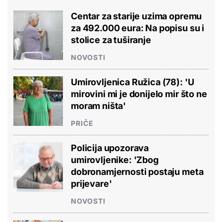
Centar za starije uzima opremu
za 492.000 eura: Na popisu su i
stolice za tuširanje
NOVOSTI
Umirovljenica Ružica (78): 'U
mirovini mi je donijelo mir što ne
moram ništa'
PRIČE
Policija upozorava
umirovljenike: 'Zbog
dobronamjernosti postaju meta
prijevare'
NOVOSTI