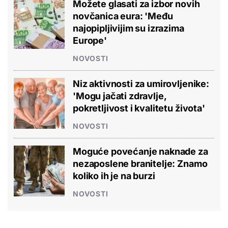
Možete glasati za izbor novih
novčanica eura: 'Među
najopipljivijim su izrazima
Europe'
NOVOSTI
Niz aktivnosti za umirovljenike:
'Mogu jačati zdravlje,
pokretljivost i kvalitetu života'
NOVOSTI
Moguće povećanje naknade za
nezaposlene branitelje: Znamo
koliko ih je na burzi
NOVOSTI