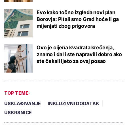
Evo kako točno izgleda novi plan
Borovja: Pitali smo Grad hoće li ga
mijenjati zbog prigovora
Ovo je cijena kvadrata krečenja,
znamo i da li ste napravili dobro ako
ste čekali ljeto za ovaj posao
TOP TEME:
USKLAĐIVANJE
INKLUZIVNI DODATAK
USKRSNICE