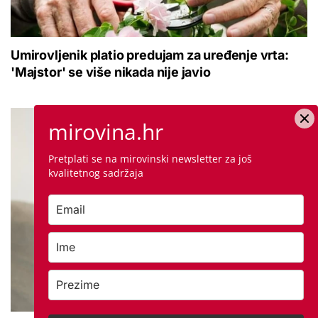
Umirovljenik platio predujam za uređenje vrta:
'Majstor' se više nikada nije javio
mirovina.hr
Pretplati se na mirovinski newsletter za još
kvalitetnog sadržaja