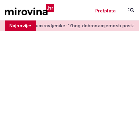
Pretplata
umirovljenike: 'Zbog dobronamjernosti postaju meta prijevare'
Najnovije: