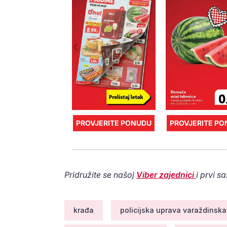
PROVJERITE PONUDU
PROVJERITE P
Pridružite se našoj
Viber zajednici
i prvi s
krađa
policijska uprava varaždinska