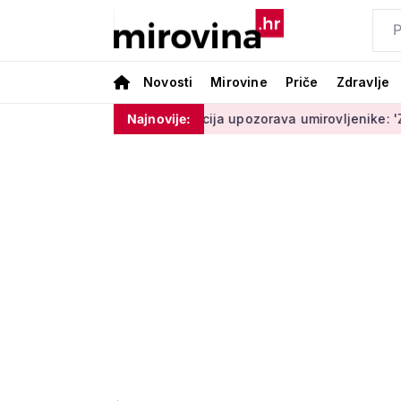
Novosti
Mirovine
Priče
Zdravlje
ram ništa'
Policija upozorava umirovljenike: 'Zbog dobronam
Najnovije: