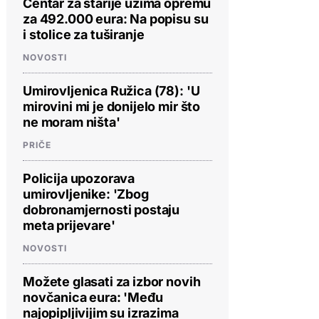
Centar za starije uzima opremu
za 492.000 eura: Na popisu su
i stolice za tuširanje
NOVOSTI
Umirovljenica Ružica (78): 'U
mirovini mi je donijelo mir što
ne moram ništa'
PRIČE
Policija upozorava
umirovljenike: 'Zbog
dobronamjernosti postaju
meta prijevare'
NOVOSTI
Možete glasati za izbor novih
novčanica eura: 'Među
najopipljivijim su izrazima