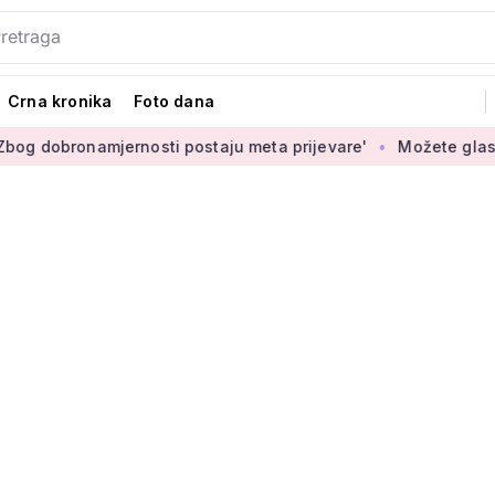
Crna kronika
Foto dana
jernosti postaju meta prijevare'
Možete glasati za izbor no