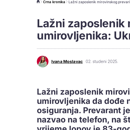
Crna kronika
Lažni zaposlenik 
umirovljenika: Uk
Ivana Moslavac
02. studeni 2025.
Lažni zaposlenik mirovi
umirovljenika da dođe n
osiguranja. Prevarant j
nazvao na telefon, na št
vrijeme lopov je 83-god