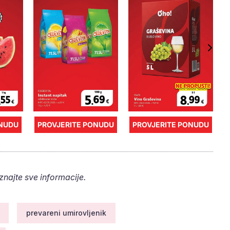
ONUDU
PROVJERITE PONUDU
PROVJERITE PONUDU
aznajte sve informacije.
prevareni umirovljenik