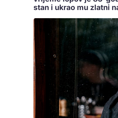
stan i ukrao mu zlatni n