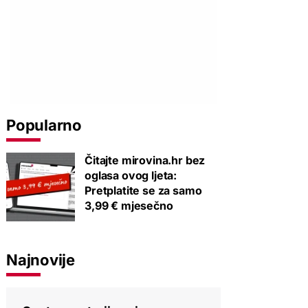
Popularno
Čitajte mirovina.hr bez
oglasa ovog ljeta:
Pretplatite se za samo
3,99 € mjesečno
Najnovije