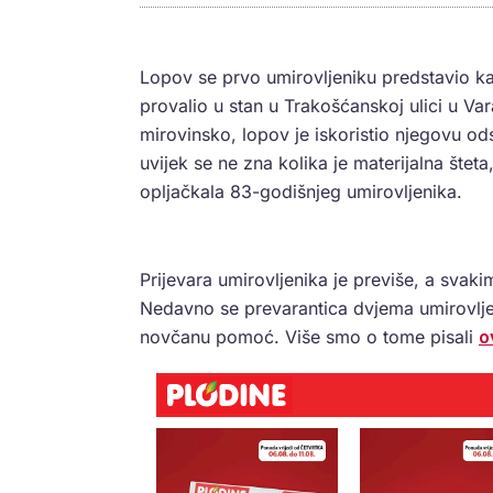
Lopov se prvo umirovljeniku predstavio ka
provalio u stan u Trakošćanskoj ulici u Va
mirovinsko, lopov je iskoristio njegovu ods
uvijek se ne zna kolika je materijalna šteta
opljačkala 83-godišnjeg umirovljenika.
Prijevara umirovljenika je previše, a svak
Nedavno se prevarantica dvjema umirovlje
novčanu pomoć. Više smo o tome pisali
o