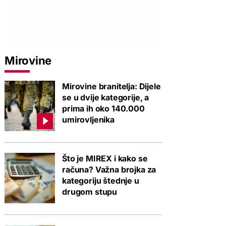
Mirovine
Mirovine branitelja: Dijele
se u dvije kategorije, a
prima ih oko 140.000
umirovljenika
Što je MIREX i kako se
računa? Važna brojka za
kategoriju štednje u
drugom stupu