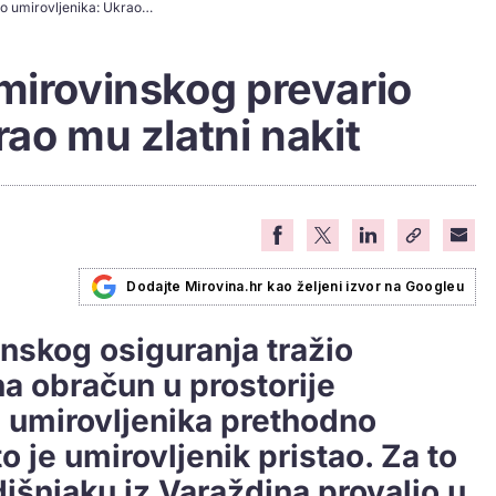
Lažni zaposlenik mirovinskog prevario umirovljenika: Ukrao mu zlatni nakit
mirovinskog prevario
rao mu zlatni nakit
Dodajte Mirovina.hr kao željeni izvor na Googleu
nskog osiguranja tražio
a obračun u prostorije
e umirovljenika prethodno
o je umirovljenik pristao. Za to
išnjaku iz Varaždina provalio u