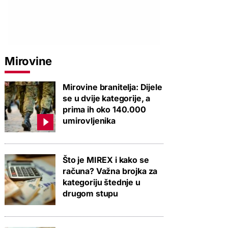
Mirovine
Mirovine branitelja: Dijele
se u dvije kategorije, a
prima ih oko 140.000
umirovljenika
Što je MIREX i kako se
računa? Važna brojka za
kategoriju štednje u
drugom stupu