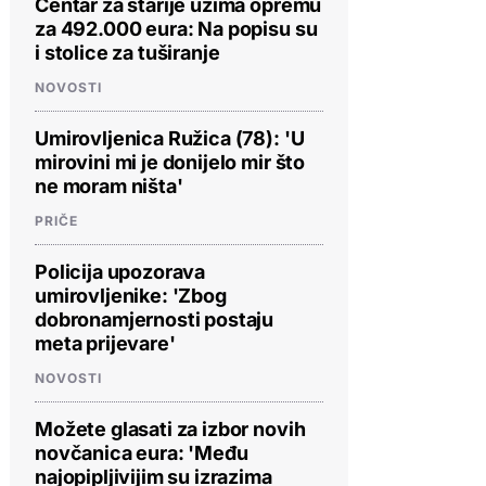
Centar za starije uzima opremu
za 492.000 eura: Na popisu su
i stolice za tuširanje
NOVOSTI
Umirovljenica Ružica (78): 'U
mirovini mi je donijelo mir što
ne moram ništa'
PRIČE
Policija upozorava
umirovljenike: 'Zbog
dobronamjernosti postaju
meta prijevare'
NOVOSTI
Možete glasati za izbor novih
novčanica eura: 'Među
najopipljivijim su izrazima