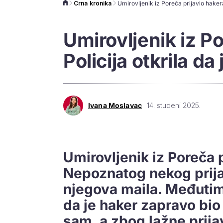
Crna kronika
Umirovljenik iz Po
Policija otkrila d
Ivana Moslavac
14. studeni 2025.
Umirovljenik iz Poreča po
Nepoznatog nekog prijav
njegova maila. Međutim, 
da je haker zapravo bio
sam, a zbog lažne prij