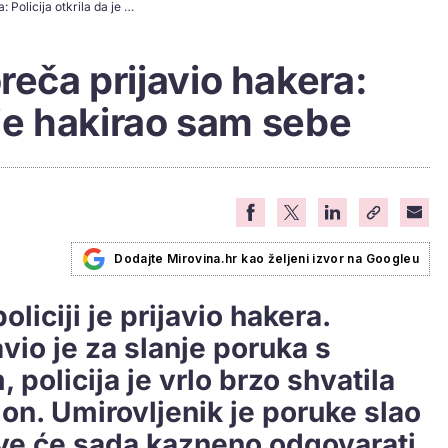
Umirovljenik iz Poreča prijavio hakera: Policija otkrila da je hakirao sam sebe
reča prijavio hakera:
a je hakirao sam sebe
Dodajte Mirovina.hr kao željeni izvor na Googleu
liciji je prijavio hakera.
io je za slanje poruka s
policija je vrlo brzo shvatila
 on. Umirovljenik je poruke slao
ave će sada kazneno odgovarati.