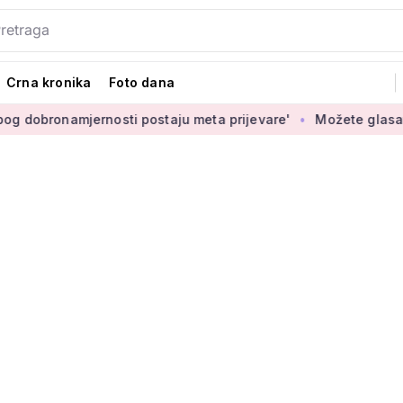
Crna kronika
Foto dana
ernosti postaju meta prijevare'
Možete glasati za izbor nov