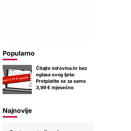
Popularno
Čitajte mirovina.hr bez
oglasa ovog ljeta:
Pretplatite se za samo
3,99 € mjesečno
Najnovije