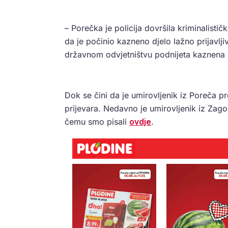
– Porečka je policija dovršila kriminalisti
da je počinio kazneno djelo lažno prijavlj
državnom odvjetništvu podnijeta kaznena pri
Dok se čini da je umirovljenik iz Poreča p
prijevara. Nedavno je umirovljenik iz Zag
čemu smo pisali
ovdje
.