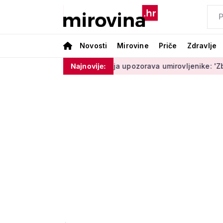
Novosti
Mirovine
Priče
Zdravlje
am ništa'
Policija upozorava umirovljenike: 'Zbog dobronamj
Najnovije: