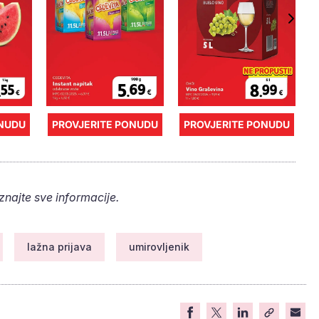
ONUDU
PROVJERITE PONUDU
PROVJERITE PONUDU
aznajte sve informacije.
lažna prijava
umirovljenik