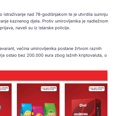
čko istraživanje nad 78-godišnjakom te je utvrdila sumnju
ivanje kaznenog djela. Protiv umirovljenika je nadležnom
java, naveli su iz istarske policije.
revarant, većina umirovljenika postane žrtvom raznih
orja ostao bez 200.000 eura zbog lažnih kriptovaluta, o