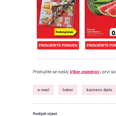
PROVJERITE PONUDU
PROVJERITE P
Pridružite se našoj
Viber zajednici
i prvi s
e-mail
haker
kazneno djelo
Podijeli vijest