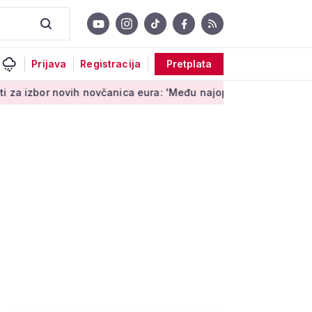
Prijava
Registracija
Pretplata
ih novčanica eura: 'Među najopipljivijim su izrazima Europe'